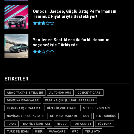
Omoda | Jaecoo, Güçlü Satış Performansını
Temmuz Fiyatlarıyla Destekliyor!
Yenilenen Seat Ateca iki farklı donanım
seçeneğiyle Türkiyede
ETIKETLER
ARAÇ TAKİP SİSTEMLERİ
AUTONOMOUS
CONCEPT CARS
DİĞER KAMPANYALAR
FABRİKA ÇIKIŞLI LPGLİ ARABALAR
FİLO(ARAÇ) KİRALAMA
GİZLİLİK POLİTİKASI
MOTOR SPORLARI
NAVİGASYON CİHAZLARI
SERVİS ARAÇLARI
SUV
TEST SÜRÜŞÜ
TOFAŞ
TRAFİK SİGORTASI
TRUGO
TUR ASSIST
TÜVTURK
TÜRK TELEKOM
UBER
VAVACARS
WRC
YERLİ OTO