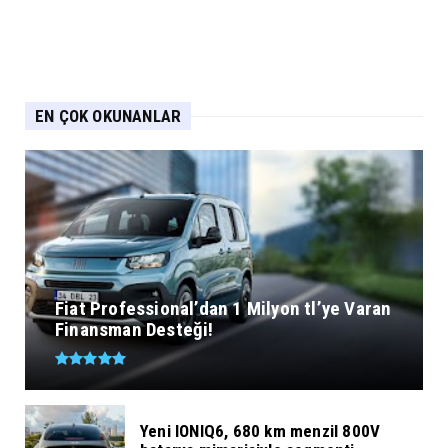
EN ÇOK OKUNANLAR
Fiat Professional’dan 1 Milyon tl’ye Varan
Finansman Desteği!
Yeni IONIQ6, 680 km menzil 800V