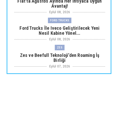
Fiat'ta Ağustos Ayında Her İhtiyaca Uygun
Avantaj!
Eylül 08, 2026
FORD TRUCKS
Ford Trucks İle Iveco Geliştirilecek Yeni
Nesil Kabine Yönel...
Eylül 08, 2026
ZES
Zes ve Beefull Teknoloji’den Roaming İş
Birliği
Eylül 07, 2026
TOGG
Togg Yıl sonuna kadar toplam servis noktası
sayısı 64'e çıkı...
Eylül 07, 2026
ARABA KAMPANYALARI
Maxus Modellerinde Ağustosa Özel
1.199.000 Tl’den Başlayan B...