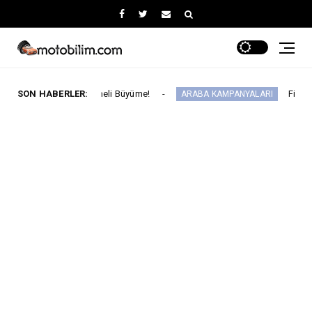
Üç Haneli Büyüme!
SON HABERLER:
Fiat'ta Ağustos Ayında 
ARABA KAMPANYALARI