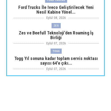
FORD TRUCKS
Ford Trucks İle Iveco Geliştirilecek Yeni
Nesil Kabine Yönel...
Eylül 08, 2026
ZES
Zes ve Beefull Teknoloji’den Roaming İş
Birliği
Eylül 07, 2026
TOGG
Togg Yıl sonuna kadar toplam servis noktası
sayısı 64'e çıkı...
Eylül 07, 2026
ARABA KAMPANYALARI
Maxus Modellerinde Ağustosa Özel
1.199.000 Tl’den Başlayan B...
Eylül 07, 2026
ARABA KAMPANYALARI
Citroën Modellerinde Ağustosa Özel