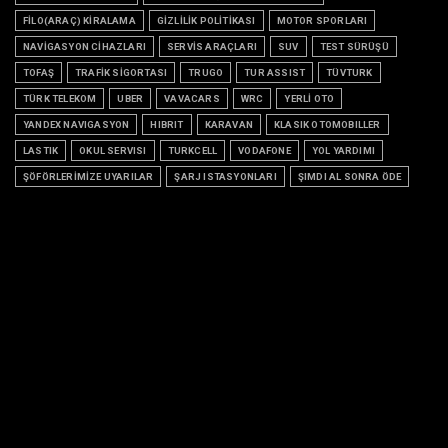
FİLO(ARAÇ) KİRALAMA
GİZLİLİK POLİTİKASI
MOTOR SPORLARI
NAVİGASYON CİHAZLARI
SERVİS ARAÇLARI
SUV
TEST SÜRÜŞÜ
TOFAŞ
TRAFİK SİGORTASI
TRUGO
TUR ASSIST
TÜVTURK
TÜRK TELEKOM
UBER
VAVACARS
WRC
YERLİ OTO
YANDEX NAVIGASYON
HIBRIT
KARAVAN
KLASIK OTOMOBILLER
LASTIK
OKUL SERVISI
TURKCELL
VODAFONE
YOL YARDIMI
ŞÖFÖRLERİMİZE UYARILAR
ŞARJ ISTASYONLARI
ŞIMDI AL SONRA ÖDE