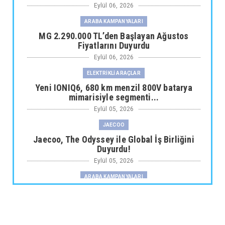
Eylül 06, 2026
ARABA KAMPANYALARI
MG 2.290.000 TL’den Başlayan Ağustos
Fiyatlarını Duyurdu
Eylül 06, 2026
ELEKTRİKLİ ARAÇLAR
Yeni IONIQ6, 680 km menzil 800V batarya
mimarisiyle segmenti...
Eylül 05, 2026
JAECOO
Jaecoo, The Odyssey ile Global İş Birliğini
Duyurdu!
Eylül 05, 2026
ARABA KAMPANYALARI
Fiat Professional’dan 1 Milyon tl’ye Varan
Finansman Desteği...
Eylül 05, 2026