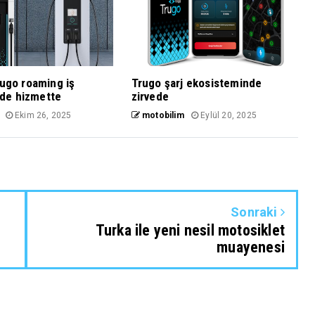
rugo roaming iş
Trugo şarj ekosisteminde
ilde hizmette
zirvede
Ekim 26, 2025
motobilim
Eylül 20, 2025
Sonraki
Turka ile yeni nesil motosiklet
muayenesi