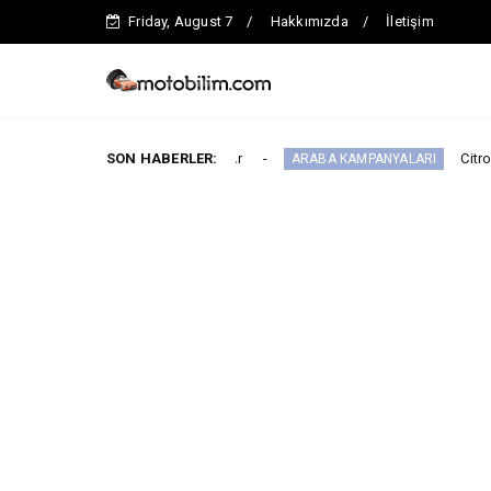
Friday, August 7
Hakkımızda
İletişim
an Benzersiz Fiyatlar
SON HABERLER:
Citroën Modellerinde
ARABA KAMPANYALARI