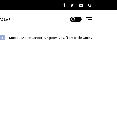
RAÇLAR
otor Carbot, Kingpow ve Off Track ile Ürün Gamını Genişletiyor
NİSS