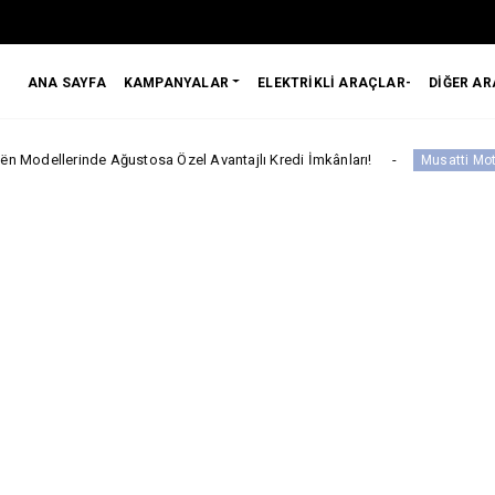
ANA SAYFA
KAMPANYALAR
ELEKTRİKLİ ARAÇLAR-
DİĞER A
 Ağustosa Özel Avantajlı Kredi İmkânları!
Musatti M
Musatti Motor