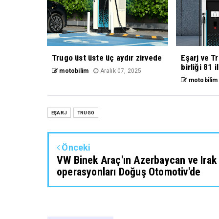
Trugo üst üste üç aydır zirvede
Eşarj ve T
birliği 81 
motobilim
Aralık 07, 2025
motobilim
EŞARJ
TRUGO
Önceki
VW Binek Araç'ın Azerbaycan ve Irak
operasyonları Doğuş Otomotiv'de