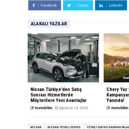
Facebook
Twitter
Linkedin
ALAKALI YAZILAR
Nissan Türkiye'den Satış
Chery Yaz 
Sonrası Hizmetlerde
Kampanyası
Müşterilere Yeni Avantajlar
Yanında!
motobilim
Ağustos 14, 2026
motobilim
NİSSAN
NISSAN YETKILI SERVIS
YETKİLİ SERVİS KAMPANYALA