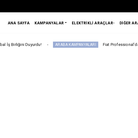
ANA SAYFA
KAMPANYALAR
ELEKTRİKLİ ARAÇLAR-
DİĞER A
 Duyurdu!
Fiat Professional’dan 1 Milyon tl
ARABA KAMPANYALARI