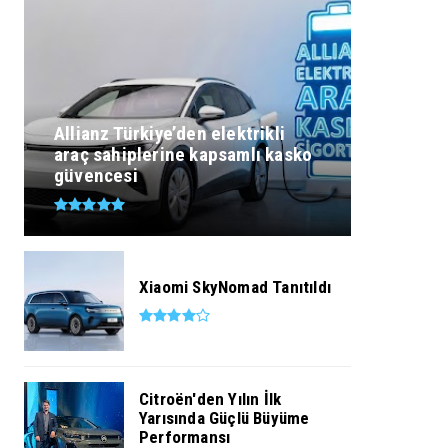
Allianz Türkiye’den elektrikli
araç sahiplerine kapsamlı kasko
güvencesi
Xiaomi SkyNomad Tanıtıldı
Citroën'den Yılın İlk
Yarısında Güçlü Büyüme
Performansı