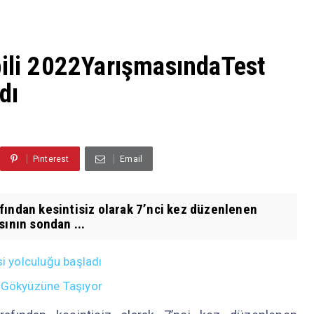
bili 2022YarışmasındaTest
dı
Pinterest
Email
fından kesintisiz olarak 7’nci kez düzenlenen
sının sondan ...
si yolculuğu başladı
i Gökyüzüne Taşıyor