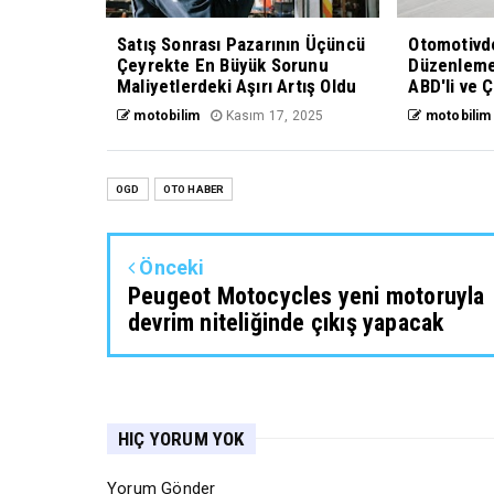
Satış Sonrası Pazarının Üçüncü
Otomotivd
Çeyrekte En Büyük Sorunu
Düzenlemes
Maliyetlerdeki Aşırı Artış Oldu
ABD'li ve Ç
motobilim
Kasım 17, 2025
motobilim
OGD
OTO HABER
Önceki
Peugeot Motocycles yeni motoruyla
devrim niteliğinde çıkış yapacak
HIÇ YORUM YOK
Yorum Gönder