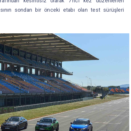
rafından kesintisiz olarak 7’nci kez düzenlenen
asının sondan bir önceki etabı olan test sürüşleri