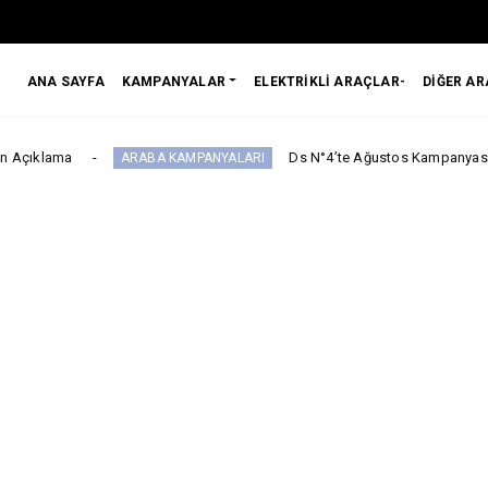
ANA SAYFA
KAMPANYALAR
ELEKTRİKLİ ARAÇLAR-
DİĞER A
Ds N°4’te Ağustos Kampanyası
ARABA KAMPANYALARI
2.EL