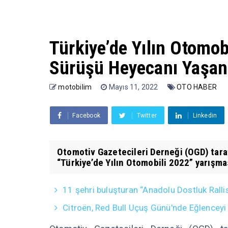
Türkiye’de Yılın Otomo
Sürüşü Heyecanı Yaşan
motobilim
Mayıs 11, 2022
OTO HABER
Facebook
Twitter
Linkedin
Otomotiv Gazetecileri Derneği (OGD) tara
“Türkiye’de Yılın Otomobili 2022” yarışma
11 şehri buluşturan “Anadolu Dostluk Ralli
Citroën, Red Bull Uçuş Günü'nde Eğlencey