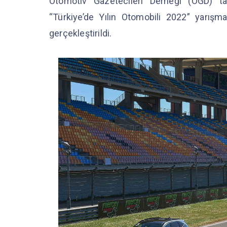
Otomotiv Gazetecileri Derneği (OGD) ta
“Türkiye’de Yılın Otomobili 2022” yarışm
gerçekleştirildi.