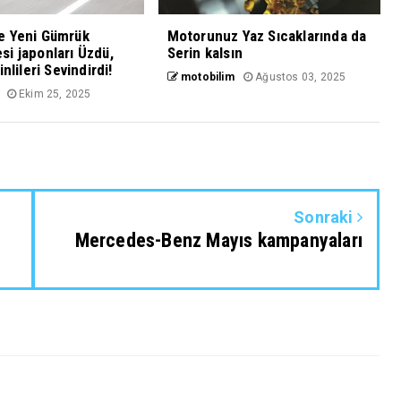
e Yeni Gümrük
Motorunuz Yaz Sıcaklarında da
i japonları Üzdü,
Serin kalsın
inlileri Sevindirdi!
motobilim
Ağustos 03, 2025
Ekim 25, 2025
Sonraki
Mercedes-Benz Mayıs kampanyaları