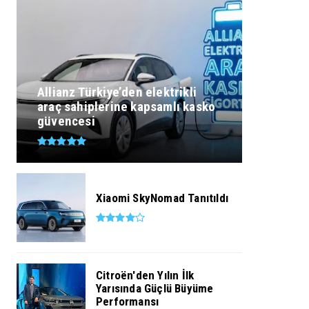
Allianz Türkiye’den elektrikli
araç sahiplerine kapsamlı kasko
güvencesi
Xiaomi SkyNomad Tanıtıldı
Citroën'den Yılın İlk
Yarısında Güçlü Büyüme
Performansı