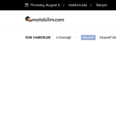
Thursday, August 6
Hakkımızda
İletişim
 tl’ye Varan Finansman Desteği!
SON HABERLER:
Skywell'den Açıklama
Skywell