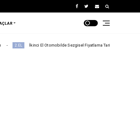
RAÇLAR
İkinci El Otomobilde Sezgisel Fiyatlama Tarihe Karışıyor
Ch
CHERY