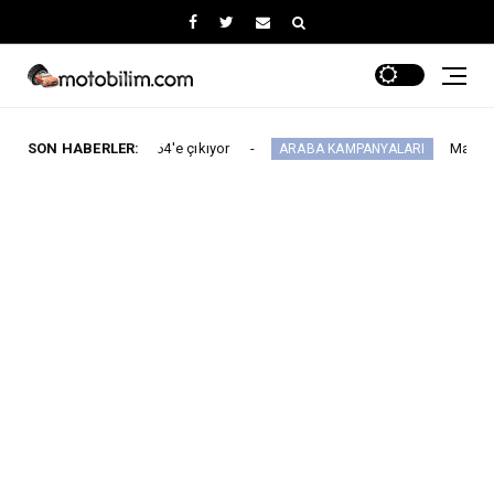
sayısı 64'e çıkıyor
SON HABERLER:
Maxus Modellerinde Ağu
ARABA KAMPANYALARI