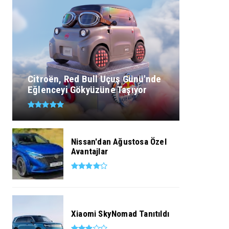
Citroën, Red Bull Uçuş Günü'nde
Eğlenceyi Gökyüzüne Taşıyor
Nissan'dan Ağustosa Özel
Avantajlar
Xiaomi SkyNomad Tanıtıldı