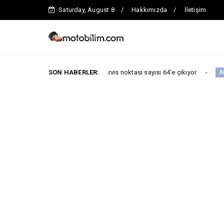
Saturday, August 8
Hakkımızda
İletişim
nuna kadar toplam servis noktası sayısı 64'e çıkıyor
SON HABERLER:
ARABA KAMPANY