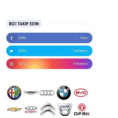
BIZI TAKIP EDIN
2340
Fans
3290
Followers
5212
Followers