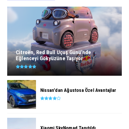
Citroën, Red Bull Uçuş Günü'nde
Eğlenceyi Gökyüzüne Taşıyor
Nissan'dan Ağustosa Özel Avantajlar
Xiaomi SkyNomad Tanıtıldı