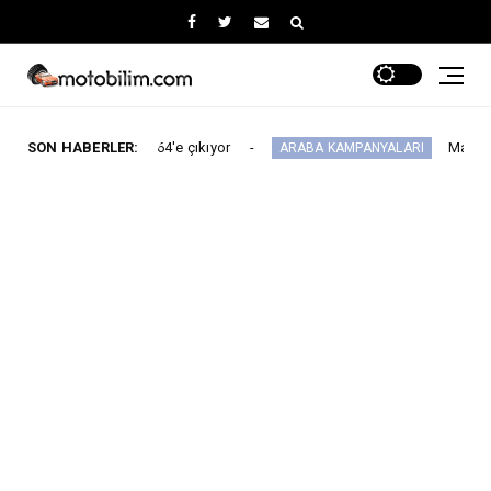
sayısı 64'e çıkıyor
SON HABERLER:
Maxus Modellerinde Ağu
ARABA KAMPANYALARI