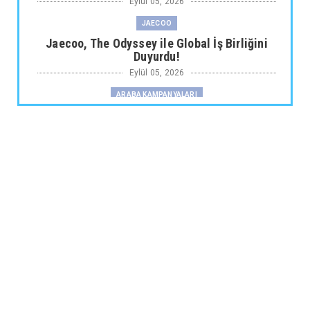
Eylül 05, 2026
JAECOO
Jaecoo, The Odyssey ile Global İş Birliğini
Duyurdu!
Eylül 05, 2026
ARABA KAMPANYALARI
Fiat Professional’dan 1 Milyon tl’ye Varan
Finansman Desteği...
Eylül 05, 2026
SKYWELL
Skywell'den Açıklama
Eylül 05, 2026
ARABA KAMPANYALARI
Ds N°4’te Ağustos Kampanyası
Eylül 05, 2026
2.EL
İkinci El Otomobilde Sezgisel Fiyatlama