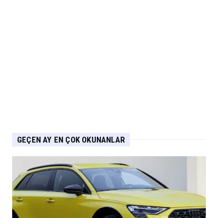
Tarihe Karışıyor
Eylül 04, 2026
CHERY
Chery 20 Milyon Araç ile Aylık 200 Bin
Adedin Üzerinde İhrac...
Eylül 04, 2026
GEÇEN AY EN ÇOK OKUNANLAR