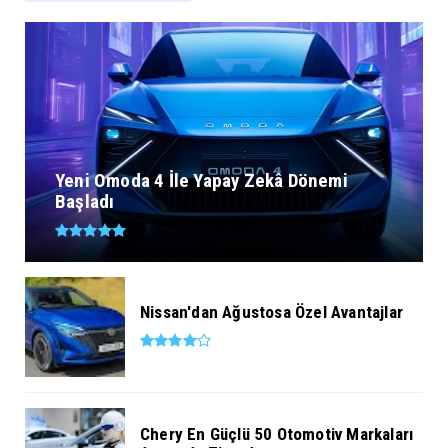
Yeni Omoda 4 İle Yapay Zekâ Dönemi
Başladı
Nissan'dan Ağustosa Özel Avantajlar
Chery En Güçlü 50 Otomotiv Markaları