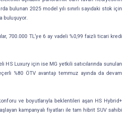
arda bulunan 2025 model yılı sınırlı sayıdaki stok için
rla buluşuyor.
ılar, 700.000 TL’ye 6 ay vadeli %0,99 faizli ticari kredi
 HS Luxury için ise MG yetkili satıcılarında sunulan
in geçerli %80 ÖTV avantajı temmuz ayında da devam
konforu ve boyutlarıyla beklentileri aşan HS Hybrid+
layan kampanyalı fiyatları ile tam hibrit SUV sahibi
.