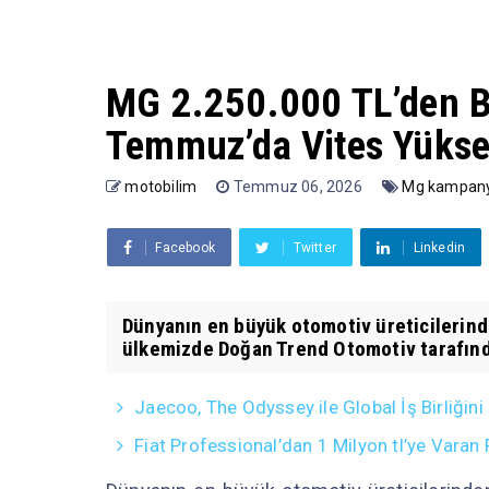
MG 2.250.000 TL’den Baş
Temmuz’da Vites Yüksel
motobilim
Temmuz 06, 2026
Mg kampan
Facebook
Twitter
Linkedin
Dünyanın en büyük otomotiv üreticilerinde
ülkemizde Doğan Trend Otomotiv tarafında
Jaecoo, The Odyssey ile Global İş Birliğini
Fiat Professional’dan 1 Milyon tl’ye Vara