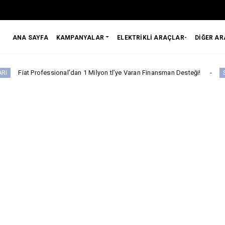
ANA SAYFA
KAMPANYALAR
ELEKTRİKLİ ARAÇLAR-
DİĞER A
sional’dan 1 Milyon tl’ye Varan Finansman Desteği!
Skywel
Skywell