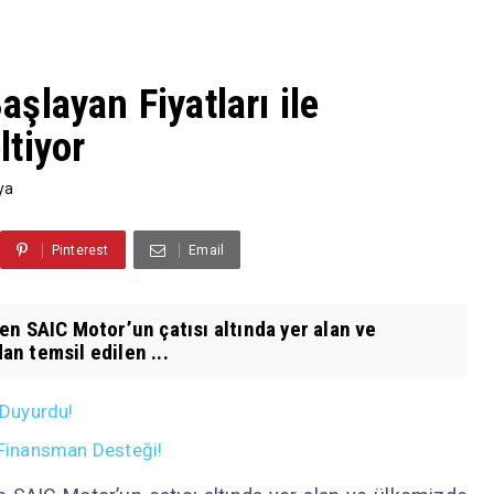
layan Fiyatları ile
tiyor
ya
Pinterest
Email
n SAIC Motor’un çatısı altında yer alan ve
n temsil edilen ...
 Duyurdu!
n Finansman Desteği!