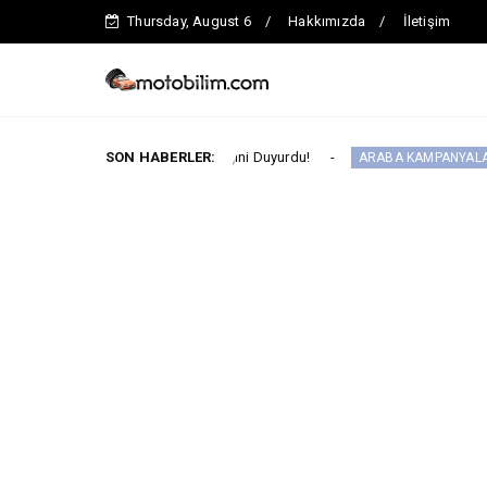
Thursday, August 6
Hakkımızda
İletişim
ile Global İş Birliğini Duyurdu!
SON HABERLER:
Fiat Profes
ARABA KAMPANYALARI