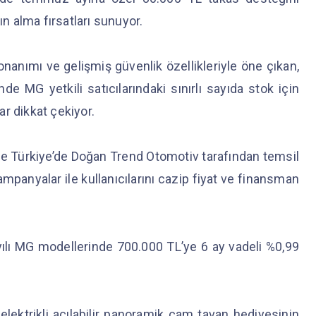
ın alma fırsatları sunuyor.
nımı ve gelişmiş güvenlik özellikleriyle öne çıkan,
 MG yetkili satıcılarındaki sınırlı sayıda stok için
r dikkat çekiyor.
e Türkiye’de Doğan Trend Otomotiv tarafından temsil
panyalar ile kullanıcılarını cazip fiyat ve finansman
yılı MG modellerinde 700.000 TL’ye 6 ay vadeli %0,99
ktrikli açılabilir panoramik cam tavan hediyesinin