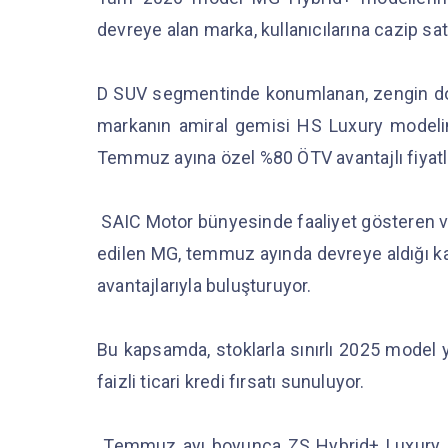
devreye alan marka, kullanıcılarına cazip sat
D SUV segmentinde konumlanan, zengin dona
markanın amiral gemisi HS Luxury modelinde
Temmuz ayına özel %80 ÖTV avantajlı fiyatla
SAIC Motor bünyesinde faaliyet gösteren v
edilen MG, temmuz ayında devreye aldığı kam
avantajlarıyla buluşturuyor.
Bu kapsamda, stoklarla sınırlı 2025 model 
faizli ticari kredi fırsatı sunuluyor.
Temmuz ayı boyunca ZS Hybrid+ Luxury, ele