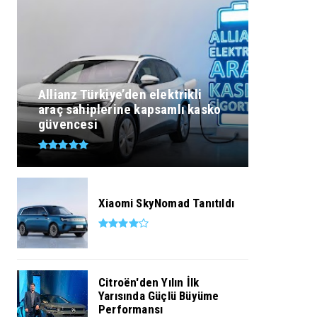
Allianz Türkiye’den elektrikli
araç sahiplerine kapsamlı kasko
güvencesi
Xiaomi SkyNomad Tanıtıldı
Citroën'den Yılın İlk
Yarısında Güçlü Büyüme
Performansı