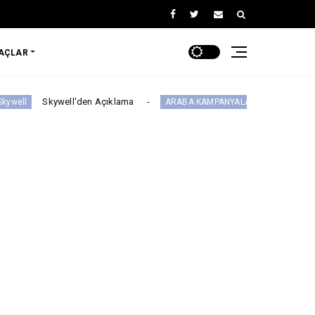
RAÇLAR
l'den Açıklama
Ds N°4’te Ağustos Kampan
ARABA KAMPANYALARI