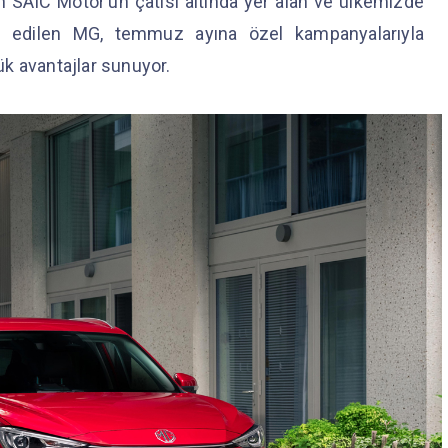
 SAIC Motor’un çatısı altında yer alan ve ülkemizde
l edilen MG, temmuz ayına özel kampanyalarıyla
k avantajlar sunuyor.