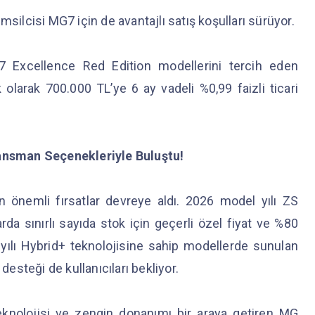
lcisi MG7 için de avantajlı satış koşulları sürüyor.
Excellence Red Edition modellerini tercih eden
 olarak 700.000 TL’ye 6 ay vadeli %0,99 faizli ticari
nansman Seçenekleriyle Buluştu!
n önemli fırsatlar devreye aldı. 2026 model yılı ZS
rda sınırlı sayıda stok için geçerli özel fiyat ve %80
ılı Hybrid+ teknolojisine sahip modellerde sunulan
desteği de kullanıcıları bekliyor.
teknolojisi ve zengin donanımı bir araya getiren MG