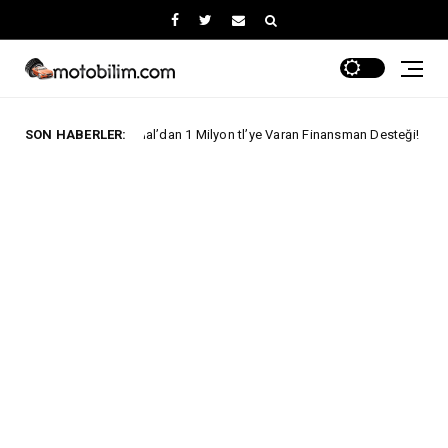
ofessional’dan 1 Milyon tl’ye Varan Finansman Desteği!
SON HABERLER:
Sky
Skywell