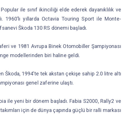
pular ile sınıf ikinciliği elde ederek dayanıklılık ve
adı. 1960’lı yıllarda Octavia Touring Sport ile Monte-
e efsanevi Škoda 130 RS dönemi başladı.
zaferi ve 1981 Avrupa Binek Otomobiller Şampiyonası
imge modellerinden biri haline geldi.
ren Škoda, 1994’te tek akstan çekişe sahip 2.0 litre altı
ampiyonası genel zaferine ulaştı.
bia ile yeni bir dönem başladı. Fabia S2000, Rally2 ve
takımları için de dünya çapında güçlü bir ralli markası