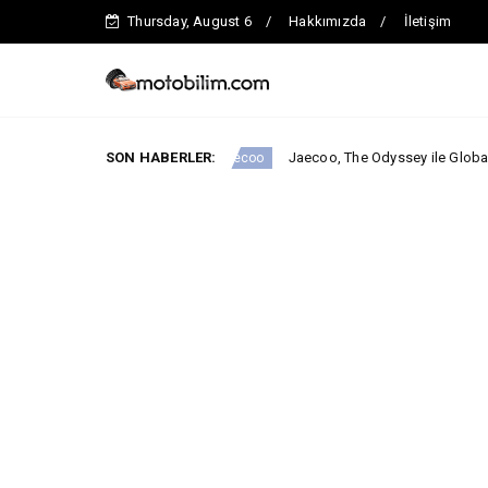
Thursday, August 6
Hakkımızda
İletişim
e iddialı.
SON HABERLER:
Jaecoo, The Odyssey ile Global İş Birliğini Duyu
Jaecoo