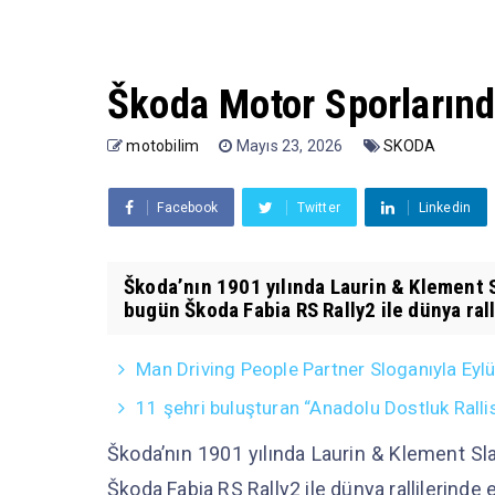
Škoda Motor Sporlarında
motobilim
Mayıs 23, 2026
SKODA
Facebook
Twitter
Linkedin
Škoda’nın 1901 yılında Laurin & Klement S
bugün Škoda Fabia RS Rally2 ile dünya ralli
Man Driving People Partner Sloganıyla Eyl
11 şehri buluşturan “Anadolu Dostluk Ralli
Škoda’nın 1901 yılında Laurin & Klement Sla
Škoda Fabia RS Rally2 ile dünya rallilerinde 