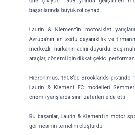
öne çıkıyor. 1908 yılında geliştirilen
başarılarında büyük rol oynadı.
Laurin & Klement’in motosiklet yarışların
Avrupa’nın en zorlu dayanıklılık ve tırmanm
merkezli markanın adını duyurdu. Baş mühen
araçlar, dönemi için dikkat çekici performan
Hieronimus, 1908’de Brooklands pistinde 1
Laurin & Klement FC modelleri Semmering
önemli yarışlarda sınıf zaferleri elde etti.
Bu başarılar, Laurin & Klement’in motor spo
görmesinin temelini oluşturdu.