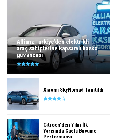
Allianz Türkiye’den elektrikli
araç sahiplerine kapsamlı kasko
güvencesi
Xiaomi SkyNomad Tanıtıldı
Citroën'den Yılın İlk
Yarısında Güçlü Büyüme
Performansı