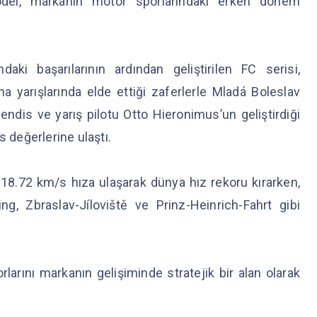
 model, markanın motor sporlarındaki erken dönem
daki başarılarının ardından geliştirilen FC serisi,
a yarışlarında elde ettiği zaferlerle Mladá Boleslav
dis ve yarış pilotu Otto Hieronimus’un geliştirdiği
s değerlerine ulaştı.
18.72 km/s hıza ulaşarak dünya hız rekoru kırarken,
, Zbraslav-Jíloviště ve Prinz-Heinrich-Fahrt gibi
rlarını markanın gelişiminde stratejik bir alan olarak