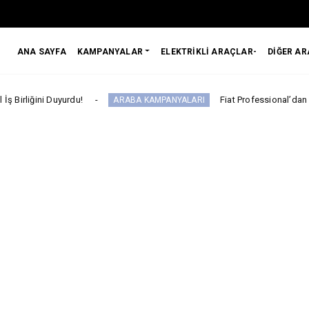
ANA SAYFA
KAMPANYALAR
ELEKTRİKLİ ARAÇLAR-
DİĞER A
rdu!
Fiat Professional’dan 1 Milyon tl’ye V
ARABA KAMPANYALARI