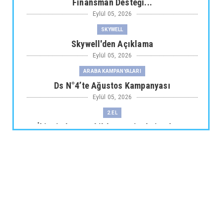
Finansman Desteği...
Eylül 05, 2026
SKYWELL
Skywell'den Açıklama
Eylül 05, 2026
ARABA KAMPANYALARI
Ds N°4’te Ağustos Kampanyası
Eylül 05, 2026
2.EL
İkinci El Otomobilde Sezgisel Fiyatlama
Tarihe Karışıyor
Eylül 04, 2026
CHERY
Chery 20 Milyon Araç ile Aylık 200 Bin
Adedin Üzerinde İhrac...
Eylül 04, 2026
ARABA KAMPANYALARI