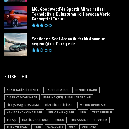
MG, Goodwood’da Sportif Mirasını İleri
Teknolojiyle Buluşturan İki Heyecan Verici
Konseptini Tanıttı
Yenilenen Seat Ateca iki farklı donanım
seçeneğiyle Türkiyede
ETIKETLER
ARAÇ TAKİP SİSTEMLERİ
AUTONOMOUS
CONCEPT CARS
DİĞER KAMPANYALAR
FABRİKA ÇIKIŞLI LPGLİ ARABALAR
FİLO(ARAÇ) KİRALAMA
GİZLİLİK POLİTİKASI
MOTOR SPORLARI
NAVİGASYON CİHAZLARI
SERVİS ARAÇLARI
SUV
TEST SÜRÜŞÜ
TOFAŞ
TRAFİK SİGORTASI
TRUGO
TUR ASSIST
TÜVTURK
TÜRK TELEKOM
UBER
VAVACARS
WRC
YERLİ OTO