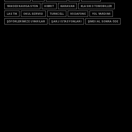
YANDEX NAVIGASYON
HIBRIT
KARAVAN
KLASIK OTOMOBILLER
LASTIK
OKUL SERVISI
TURKCELL
VODAFONE
YOL YARDIMI
ŞÖFÖRLERİMİZE UYARILAR
ŞARJ ISTASYONLARI
ŞIMDI AL SONRA ÖDE