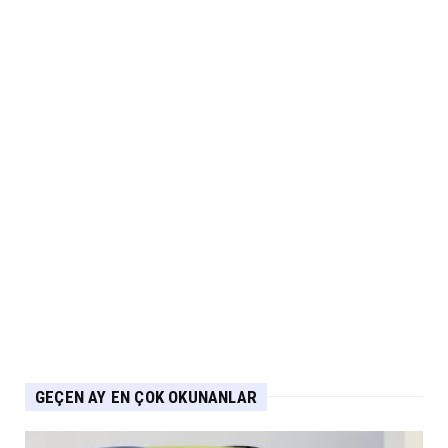
Lexus’ta LBX ve RX Performance Hybrid
Modellerinde Özel Fiya...
Eylül 04, 2026
ARABA KAMPANYALARI
Suzuki Ağustos Kampanyası: Vitara ve S-
Cross’ta Özel Fiyatla...
Eylül 04, 2026
ARABA KAMPANYALARI
PEUGEOT Ağustos Kampanyası: 2008, 3008,
5008 ve E-208’de Sıf...
Eylül 04, 2026
GEÇEN AY EN ÇOK OKUNANLAR