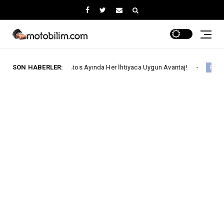
iat'ta Ağustos Ayında Her İhtiyaca Uygun Avantaj!
SON HABERLER:
Ford
Ford Trucks