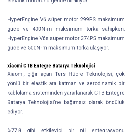
elektrik motorunu geride bırakıyor.
HyperEngine V6 süper motor 299PS maksimum
güce ve 400N-m maksimum torka sahipken,
HyperEngine V6s süper motor 374PS maksimum
güce ve 500N-m maksimum torka ulaşıyor.
xiaomi
CTB Entegre Batarya Teknolojisi
Xiaomi, çığır açan Ters Hücre Teknolojisi, çok
yönlü bir elastik ara katman ve aerodinamik bir
kablolama sisteminden yararlanarak CTB Entegre
Batarya Teknolojisi'ne bağımsız olarak öncülük
ediyor.
%77,8 gibi etkileyici bir pil entegrasyonu