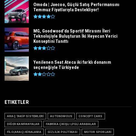
Omoda | Jaecoo, Güçlü Satış Performansını
Temmuz Fiyatlarıyla Destekliyor!
MG, Goodwood’da Sportif Mirasını İleri
Teknolojiyle Buluşturan İki Heyecan Verici
Konseptini Tanıttı
Yenilenen Seat Ateca iki farklı donanım
seçeneğiyle Türkiyede
ETIKETLER
ARAÇ TAKİP SİSTEMLERİ
AUTONOMOUS
CONCEPT CARS
DİĞER KAMPANYALAR
FABRİKA ÇIKIŞLI LPGLİ ARABALAR
FİLO(ARAÇ) KİRALAMA
GİZLİLİK POLİTİKASI
MOTOR SPORLARI