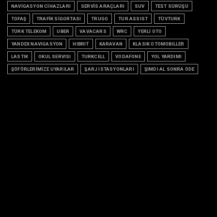
NAVİGASYON CİHAZLARI
SERVİS ARAÇLARI
SUV
TEST SÜRÜŞÜ
TOFAŞ
TRAFİK SİGORTASI
TRUGO
TUR ASSIST
TÜVTURK
TÜRK TELEKOM
UBER
VAVACARS
WRC
YERLİ OTO
YANDEX NAVIGASYON
HIBRIT
KARAVAN
KLASIK OTOMOBILLER
LASTIK
OKUL SERVISI
TURKCELL
VODAFONE
YOL YARDIMI
ŞÖFÖRLERİMİZE UYARILAR
ŞARJ ISTASYONLARI
ŞIMDI AL SONRA ÖDE