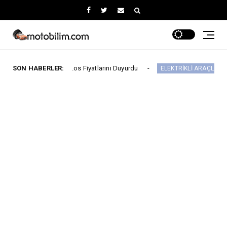
 Ağustos Fiyatlarını Duyurdu
SON HABERLER:
Yeni IONIQ6, 6
ELEKTRİKLİ ARAÇLAR