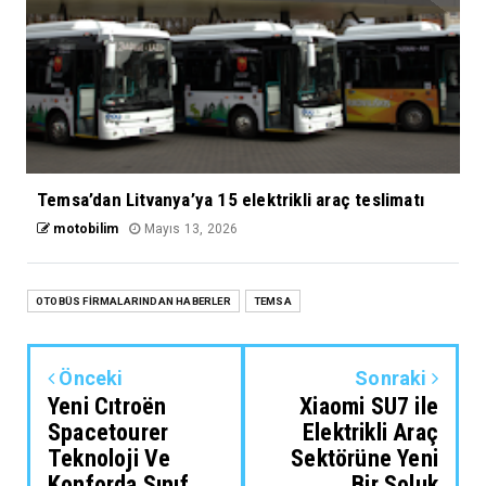
Temsa’dan Litvanya’ya 15 elektrikli araç teslimatı
motobilim
Mayıs 13, 2026
OTOBÜS FİRMALARINDAN HABERLER
TEMSA
Önceki
Sonraki
Yeni Cıtroën
Xiaomi SU7 ile
Spacetourer
Elektrikli Araç
Teknoloji Ve
Sektörüne Yeni
Konforda Sınıf
Bir Soluk