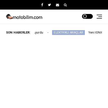
yatlarını Duyurdu
SON HABERLER:
Yeni IONIQ6, 680 km menzil
ELEKTRİKLİ ARAÇLAR