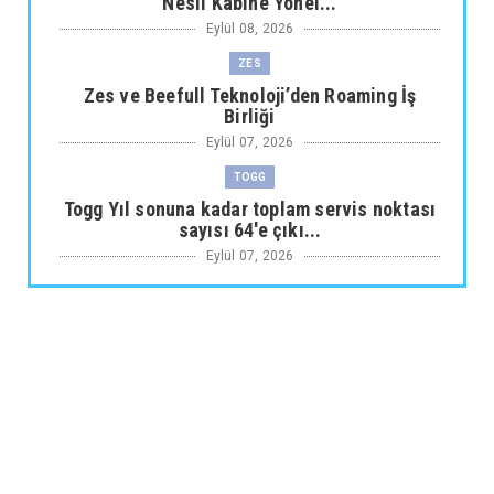
Nesil Kabine Yönel...
Eylül 08, 2026
ZES
Zes ve Beefull Teknoloji’den Roaming İş
Birliği
Eylül 07, 2026
TOGG
Togg Yıl sonuna kadar toplam servis noktası
sayısı 64'e çıkı...
Eylül 07, 2026
ARABA KAMPANYALARI
Maxus Modellerinde Ağustosa Özel
1.199.000 Tl’den Başlayan B...
Eylül 07, 2026
ARABA KAMPANYALARI
Citroën Modellerinde Ağustosa Özel
Avantajlı Kredi İmkânları...
Eylül 07, 2026