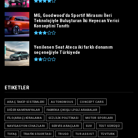
MG, Goodwood’da Sportif Mirasını İleri
Teknolojiyle Buluşturan İki Heyecan Verici
Konseptini Tanıttı
Yenilenen Seat Ateca iki farklı donanım
seçeneğiyle Türkiyede
ETIKETLER
ARAÇ TAKİP SİSTEMLERİ
AUTONOMOUS
CONCEPT CARS
DİĞER KAMPANYALAR
FABRİKA ÇIKIŞLI LPGLİ ARABALAR
FİLO(ARAÇ) KİRALAMA
GİZLİLİK POLİTİKASI
MOTOR SPORLARI
NAVİGASYON CİHAZLARI
SERVİS ARAÇLARI
SUV
TEST SÜRÜŞÜ
TOFAŞ
TRAFİK SİGORTASI
TRUGO
TUR ASSIST
TÜVTURK