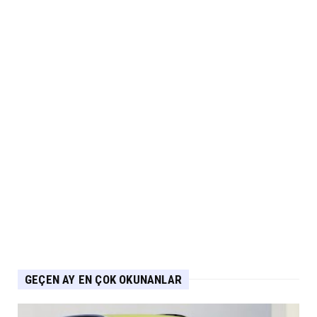
MUSATTI MOTOR
Musatti Motor Carbot, Kingpow ve Off Track
ile Ürün Gamını G...
Eylül 07, 2026
NİSSAN
Nissan Qashqai e-POWER’den Guinness
Dünya Rekoru Tek Depoyla...
Eylül 07, 2026
AUDİ
Audi Nuvolari 405 günde geliştirildi
Eylül 06, 2026
GEÇEN AY EN ÇOK OKUNANLAR