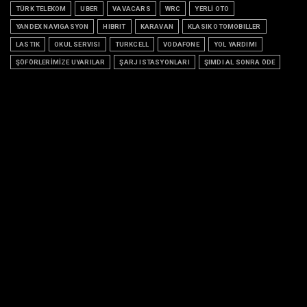
TÜRK TELEKOM
UBER
VAVACARS
WRC
YERLİ OTO
YANDEX NAVIGASYON
HIBRIT
KARAVAN
KLASIK OTOMOBILLER
LASTIK
OKUL SERVISI
TURKCELL
VODAFONE
YOL YARDIMI
ŞÖFÖRLERİMİZE UYARILAR
ŞARJ ISTASYONLARI
ŞIMDI AL SONRA ÖDE