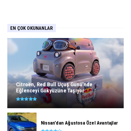
EN ÇOK OKUNANLAR
Citroën, Red Bull Uçuş Günü'nde
Eğlenceyi Gökyüzüne Taşıyor
Nissan'dan Ağustosa Özel Avantajlar