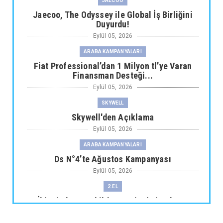
JAECOO
Jaecoo, The Odyssey ile Global İş Birliğini
Duyurdu!
Eylül 05, 2026
ARABA KAMPANYALARI
Fiat Professional’dan 1 Milyon tl’ye Varan
Finansman Desteği...
Eylül 05, 2026
SKYWELL
Skywell'den Açıklama
Eylül 05, 2026
ARABA KAMPANYALARI
Ds N°4’te Ağustos Kampanyası
Eylül 05, 2026
2.EL
İkinci El Otomobilde Sezgisel Fiyatlama
Tarihe Karışıyor
Eylül 04, 2026