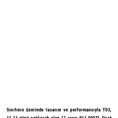
Sınıfının üzerinde tasarım ve performansıyla T03,
11.11 günü satılacak olan 11 aracı 911.000TL fiyat