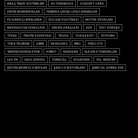
ARAÇ TAKİP SİSTEMLERİ
AUTONOMOUS
CONCEPT CARS
DİĞER KAMPANYALAR
FABRİKA ÇIKIŞLI LPGLİ ARABALAR
FİLO(ARAÇ) KİRALAMA
GİZLİLİK POLİTİKASI
MOTOR SPORLARI
NAVİGASYON CİHAZLARI
SERVİS ARAÇLARI
SUV
TEST SÜRÜŞÜ
TOFAŞ
TRAFİK SİGORTASI
TRUGO
TUR ASSIST
TÜVTURK
TÜRK TELEKOM
UBER
VAVACARS
WRC
YERLİ OTO
YANDEX NAVIGASYON
HIBRIT
KARAVAN
KLASIK OTOMOBILLER
LASTIK
OKUL SERVISI
TURKCELL
VODAFONE
YOL YARDIMI
ŞÖFÖRLERİMİZE UYARILAR
ŞARJ ISTASYONLARI
ŞIMDI AL SONRA ÖDE