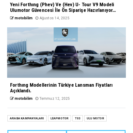
Yeni Forthıng (Phev) Ve (Hev) U- Tour V9 Modeli
Ulumotor Güvencesi İle Ön Siparişe Hazırlanıyor…
motobilim
Ağustos 14, 2025
Forthıng Modellerinin Türkiye Lansman Fiyatları
Açıklandı.
motobilim
Temmuz 12, 2025
ARABA KAMPANYALARI
LEAPMOTOR
T03
ULU MOTOR