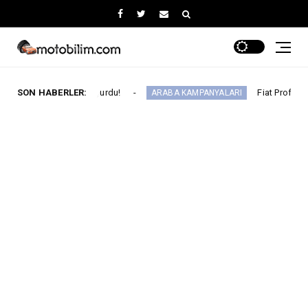
ini Duyurdu!
SON HABERLER:
Fiat Professional’dan 1 Milyon 
ARABA KAMPANYALARI