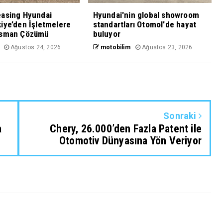
easing Hyundai
Hyundai'nin global showroom
iye’den İşletmelere
standartları Otomol'de hayat
nsman Çözümü
buluyor
Ağustos 24, 2026
motobilim
Ağustos 23, 2026
Sonraki
a
Chery, 26.000’den Fazla Patent ile
Otomotiv Dünyasına Yön Veriyor