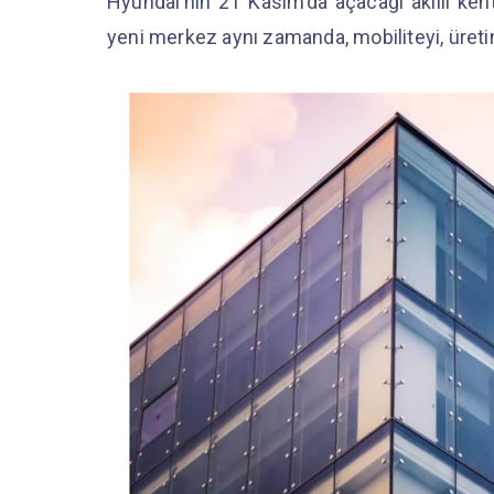
Hyundai’nin 21 Kasım’da açacağı akıllı ke
yeni merkez aynı zamanda, mobiliteyi, üret