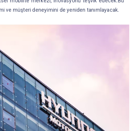
ntsel mobilite merkezi, inovasyonu teşvik edecek.Bu
imi ve müşteri deneyimini de yeniden tanımlayacak.