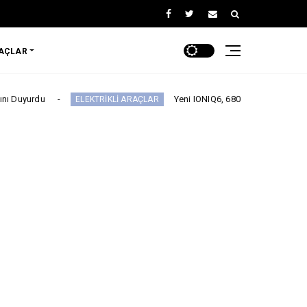
RAÇLAR
Yeni IONIQ6, 680 km menzil 800V batarya mimar
ELEKTRİKLİ ARAÇLAR