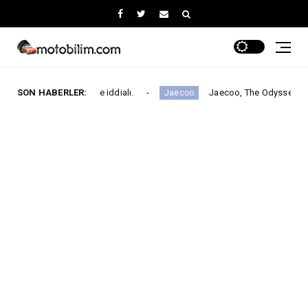
mentinde iddialı.
SON HABERLER:
Jaecoo, The Odyssey ile Global İş Birliğ
Jaecoo