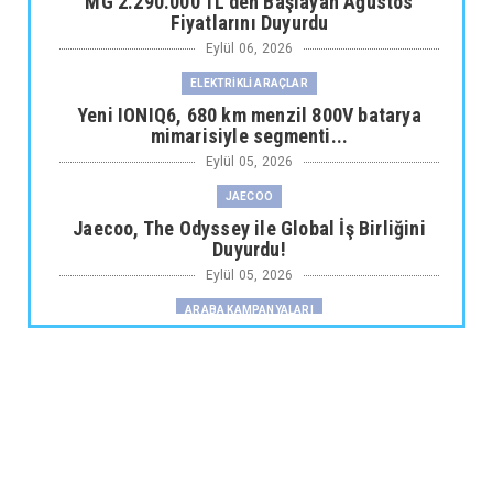
MG 2.290.000 TL’den Başlayan Ağustos
Fiyatlarını Duyurdu
Eylül 06, 2026
ELEKTRİKLİ ARAÇLAR
Yeni IONIQ6, 680 km menzil 800V batarya
mimarisiyle segmenti...
Eylül 05, 2026
JAECOO
Jaecoo, The Odyssey ile Global İş Birliğini
Duyurdu!
Eylül 05, 2026
ARABA KAMPANYALARI
Fiat Professional’dan 1 Milyon tl’ye Varan
Finansman Desteği...
Eylül 05, 2026
SKYWELL
Skywell'den Açıklama
Eylül 05, 2026