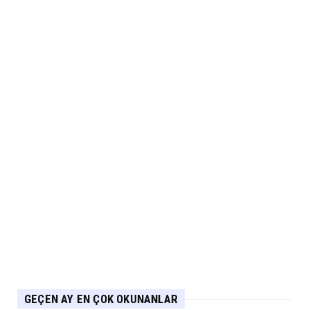
ARABA KAMPANYALARI
Ds N°4’te Ağustos Kampanyası
Eylül 05, 2026
2.EL
İkinci El Otomobilde Sezgisel Fiyatlama
Tarihe Karışıyor
Eylül 04, 2026
CHERY
Chery 20 Milyon Araç ile Aylık 200 Bin
Adedin Üzerinde İhrac...
Eylül 04, 2026
GEÇEN AY EN ÇOK OKUNANLAR