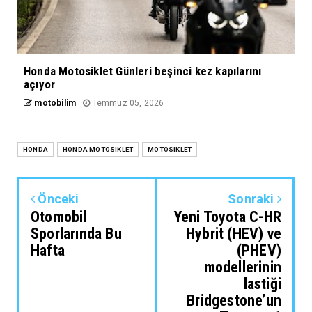
Honda Motosiklet Günleri beşinci kez kapılarını
açıyor
motobilim
Temmuz 05, 2026
HONDA
HONDA MOTOSIKLET
MOTOSIKLET
Önceki
Sonraki
Otomobil
Yeni Toyota C-HR
Sporlarında Bu
Hybrit (HEV) ve
Hafta
(PHEV)
modellerinin
lastiği
Bridgestone’un