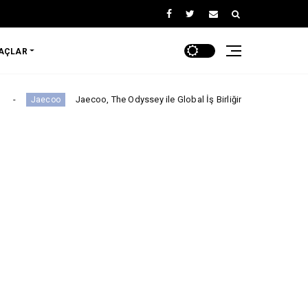
RAÇLAR
Jaecoo, The Odyssey ile Global İş Birliğini Duyurdu!
ARABA KAMP