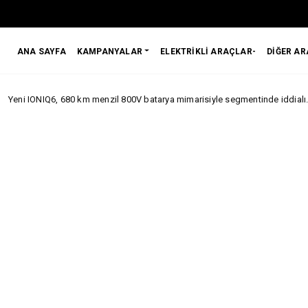
ANA SAYFA
KAMPANYALAR
ELEKTRİKLİ ARAÇLAR-
DİĞER A
 680 km menzil 800V batarya mimarisiyle segmentinde iddialı.
Jaecoo