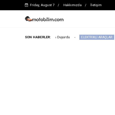
Friday, August 7
Hakkımızda
İletişim
an Ağustos Fiyatlarını Duyurdu
SON HABERLER:
Yeni IONIQ6,
ELEKTRİKLİ ARAÇLAR