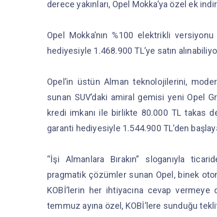
derece yakınları, Opel Mokka’ya özel ek indiri
Opel Mokka’nın %100 elektrikli versiyonu 
hediyesiyle 1.468.900 TL’ye satın alınabiliyo
Opel’in üstün Alman teknolojilerini, modern
sunan SUV’daki amiral gemisi yeni Opel Gra
kredi imkanı ile birlikte 80.000 TL takas d
garanti hediyesiyle 1.544.900 TL’den başlaya
“İşi Almanlara Bırakın” sloganıyla ticari
pragmatik çözümler sunan Opel, binek otomob
KOBİ’lerin her ihtiyacına cevap vermeye d
temmuz ayına özel, KOBİ’lere sunduğu teklifl