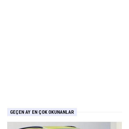
Lexus’ta LBX ve RX Performance Hybrid
Modellerinde Özel Fiya...
Eylül 04, 2026
ARABA KAMPANYALARI
Suzuki Ağustos Kampanyası: Vitara ve S-
Cross’ta Özel Fiyatla...
Eylül 04, 2026
ARABA KAMPANYALARI
PEUGEOT Ağustos Kampanyası: 2008, 3008,
5008 ve E-208’de Sıf...
Eylül 04, 2026
GEÇEN AY EN ÇOK OKUNANLAR