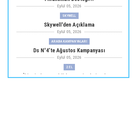
Eylül 05, 2026
SKYWELL
Skywell'den Açıklama
Eylül 05, 2026
ARABA KAMPANYALARI
Ds N°4’te Ağustos Kampanyası
Eylül 05, 2026
2.EL
İkinci El Otomobilde Sezgisel Fiyatlama
Tarihe Karışıyor
Eylül 04, 2026
CHERY
Chery 20 Milyon Araç ile Aylık 200 Bin
Adedin Üzerinde İhrac...
Eylül 04, 2026
ARABA KAMPANYALARI