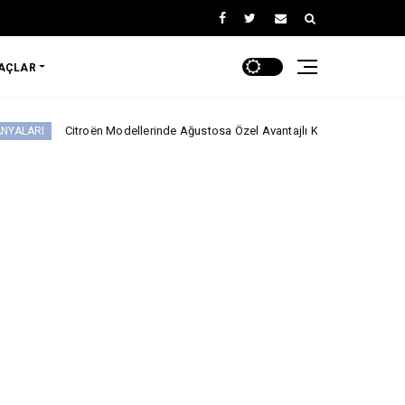
RAÇLAR
oën Modellerinde Ağustosa Özel Avantajlı Kredi İmkânları!
Musatti Mo