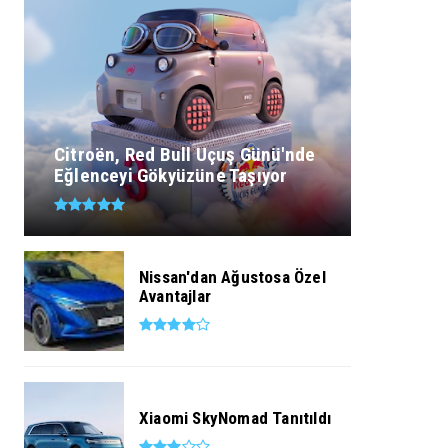
Citroën, Red Bull Uçuş Günü'nde
Eğlenceyi Gökyüzüne Taşıyor
Nissan'dan Ağustosa Özel
Avantajlar
Xiaomi SkyNomad Tanıtıldı