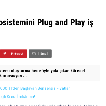
osistemini Plug and Play iş
Pinterest
Email
istemi oluşturma hedefiyle yola çıkan küresel
 inovasyon ...
00 Tl’den Başlayan Benzersiz Fiyatlar
jlı Kredi İmkânları!