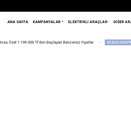
ANA SAYFA
KAMPANYALAR
ELEKTRİKLİ ARAÇLAR-
DİĞER A
00 Tl’den Başlayan Benzersiz Fiyatlar
Citr
ARABA KAMPANYALARI