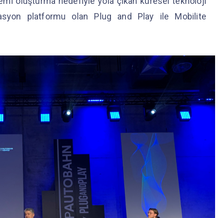
stemi oluşturma hedefiyle yola çıkan küresel teknoloji
syon platformu olan Plug and Play ile Mobilite