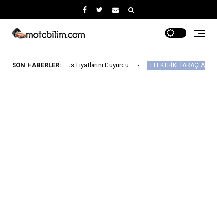
n Ağustos Fiyatlarını Duyurdu
SON HABERLER:
Yeni IONIQ6, 6
ELEKTRİKLİ ARAÇLAR