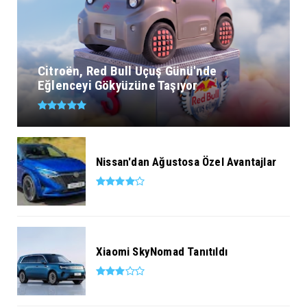
Citroën, Red Bull Uçuş Günü'nde
Eğlenceyi Gökyüzüne Taşıyor
Nissan'dan Ağustosa Özel Avantajlar
Xiaomi SkyNomad Tanıtıldı