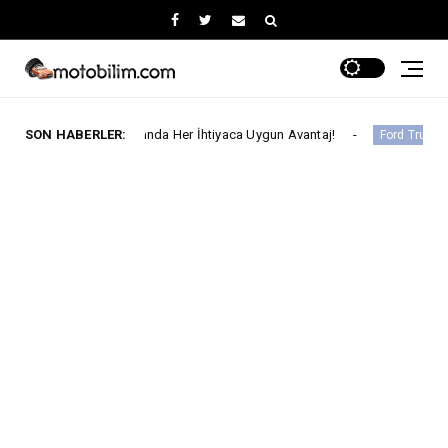
ğustos Ayında Her İhtiyaca Uygun Avantaj!
SON HABERLER:
Ford Trucks İ
Ford Trucks