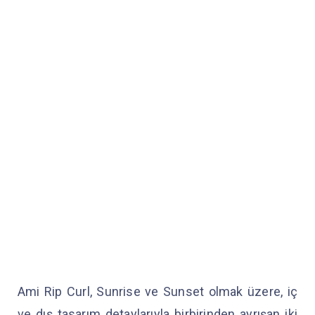
Ami Rip Curl, Sunrise ve Sunset olmak üzere, iç
ve dış tasarım detaylarıyla birbirinden ayrışan iki