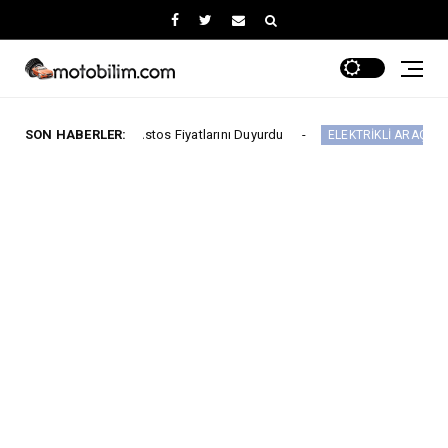
yan Ağustos Fiyatlarını Duyurdu
SON HABERLER:
Yeni IONIQ6,
ELEKTRİKLİ ARAÇLAR