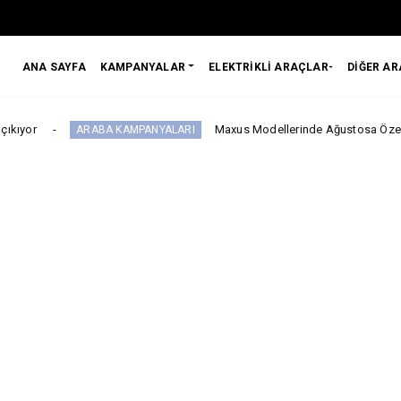
ANA SAYFA
KAMPANYALAR
ELEKTRİKLİ ARAÇLAR-
DİĞER A
Maxus Modellerinde Ağustosa Özel 1.199.000 Tl’d
ARABA KAMPANYALARI