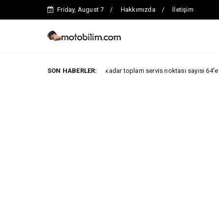
Friday, August 7
Hakkımızda
İletişim
Togg Yıl sonuna kadar toplam servis noktası sayısı 64'e çıkıyor
SON HABERLER:
gg