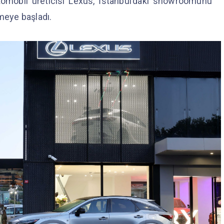
otomobil üreticisi Lexus, İstanbul’daki showroomunu
rmeye başladı.