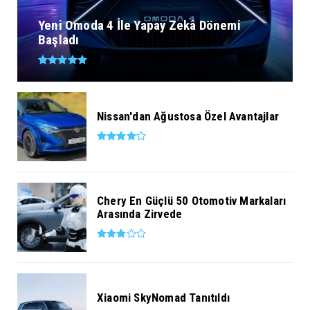
Yeni Omoda 4 İle Yapay Zekâ Dönemi
Başladı
Nissan'dan Ağustosa Özel Avantajlar
Chery En Güçlü 50 Otomotiv Markaları
Arasında Zirvede
Xiaomi SkyNomad Tanıtıldı