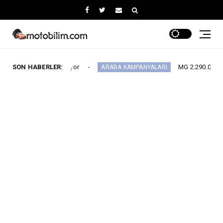
rini Alıyor
SON HABERLER:
MG 2.290.000 TL’den Başlayan 
ARABA KAMPANYALARI