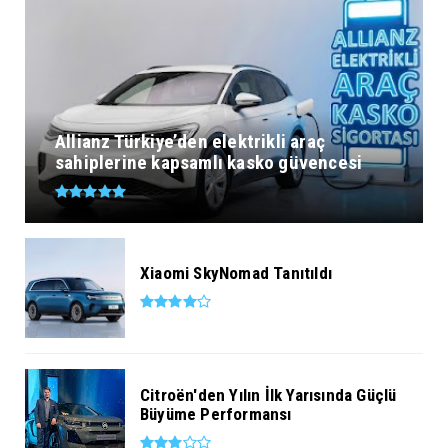
Allianz Türkiye’den elektrikli araç
sahiplerine kapsamlı kasko güvencesi
Xiaomi SkyNomad Tanıtıldı
Citroën'den Yılın İlk Yarısında Güçlü
Büyüme Performansı