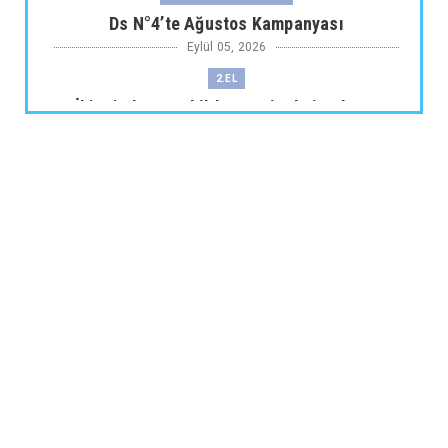
Ds N°4’te Ağustos Kampanyası
Eylül 05, 2026
2.EL
İkinci El Otomobilde Sezgisel Fiyatlama
Tarihe Karışıyor
Eylül 04, 2026
CHERY
Chery 20 Milyon Araç ile Aylık 200 Bin
Adedin Üzerinde İhrac...
Eylül 04, 2026
ARABA KAMPANYALARI
Lexus’ta LBX ve RX Performance Hybrid
Modellerinde Özel Fiya...
Eylül 04, 2026
ARABA KAMPANYALARI
Suzuki Ağustos Kampanyası: Vitara ve S-
Cross’ta Özel Fiyatla...