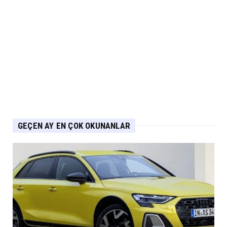
Eylül 04, 2026
ARABA KAMPANYALARI
PEUGEOT Ağustos Kampanyası: 2008, 3008,
5008 ve E-208’de Sıf...
Eylül 04, 2026
GEÇEN AY EN ÇOK OKUNANLAR