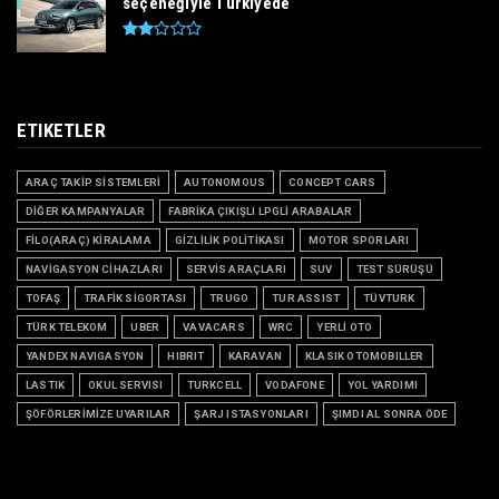
seçeneğiyle Türkiyede
ETIKETLER
ARAÇ TAKİP SİSTEMLERİ
AUTONOMOUS
CONCEPT CARS
DİĞER KAMPANYALAR
FABRİKA ÇIKIŞLI LPGLİ ARABALAR
FİLO(ARAÇ) KİRALAMA
GİZLİLİK POLİTİKASI
MOTOR SPORLARI
NAVİGASYON CİHAZLARI
SERVİS ARAÇLARI
SUV
TEST SÜRÜŞÜ
TOFAŞ
TRAFİK SİGORTASI
TRUGO
TUR ASSIST
TÜVTURK
TÜRK TELEKOM
UBER
VAVACARS
WRC
YERLİ OTO
YANDEX NAVIGASYON
HIBRIT
KARAVAN
KLASIK OTOMOBILLER
LASTIK
OKUL SERVISI
TURKCELL
VODAFONE
YOL YARDIMI
ŞÖFÖRLERİMİZE UYARILAR
ŞARJ ISTASYONLARI
ŞIMDI AL SONRA ÖDE