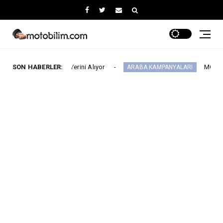
arı’nda Yerini Alıyor
SON HABERLER:
MG 2.290.000 TL’den 
ARABA KAMPANYALARI