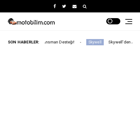
ran Finansman Desteği!
SON HABERLER:
Skywell'den Açıklama
Skywell
ARABA