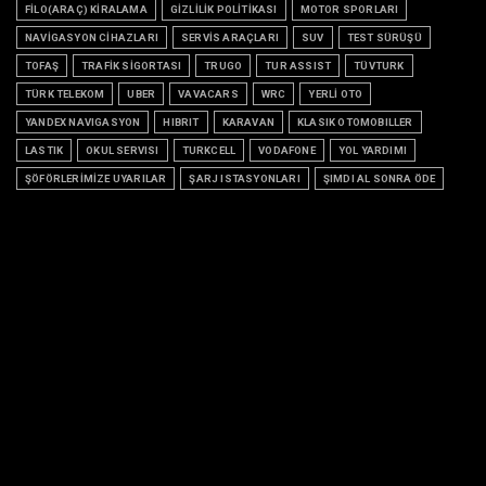
FİLO(ARAÇ) KİRALAMA
GİZLİLİK POLİTİKASI
MOTOR SPORLARI
NAVİGASYON CİHAZLARI
SERVİS ARAÇLARI
SUV
TEST SÜRÜŞÜ
TOFAŞ
TRAFİK SİGORTASI
TRUGO
TUR ASSIST
TÜVTURK
TÜRK TELEKOM
UBER
VAVACARS
WRC
YERLİ OTO
YANDEX NAVIGASYON
HIBRIT
KARAVAN
KLASIK OTOMOBILLER
LASTIK
OKUL SERVISI
TURKCELL
VODAFONE
YOL YARDIMI
ŞÖFÖRLERİMİZE UYARILAR
ŞARJ ISTASYONLARI
ŞIMDI AL SONRA ÖDE