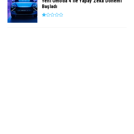
Yeni Omoda 4 İle Yapay Zekâ Dönemi
Başladı