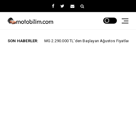
SON HABERLER:
MG 2.290.000 TL’den Başlayan Ağustos Fiyatlarını Duyurdu
ALARI