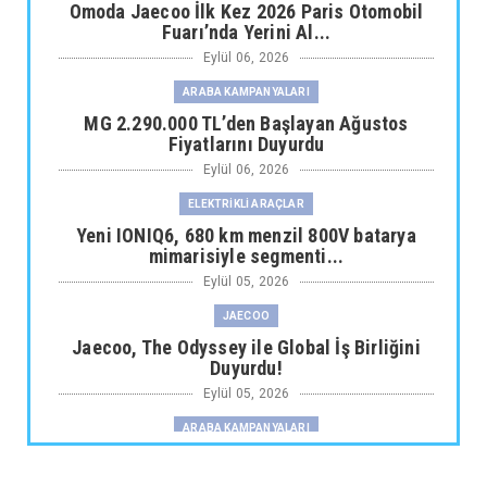
Omoda Jaecoo İlk Kez 2026 Paris Otomobil
Fuarı’nda Yerini Al...
Eylül 06, 2026
ARABA KAMPANYALARI
MG 2.290.000 TL’den Başlayan Ağustos
Fiyatlarını Duyurdu
Eylül 06, 2026
ELEKTRİKLİ ARAÇLAR
Yeni IONIQ6, 680 km menzil 800V batarya
mimarisiyle segmenti...
Eylül 05, 2026
JAECOO
Jaecoo, The Odyssey ile Global İş Birliğini
Duyurdu!
Eylül 05, 2026
ARABA KAMPANYALARI
Fiat Professional’dan 1 Milyon tl’ye Varan
Finansman Desteği...