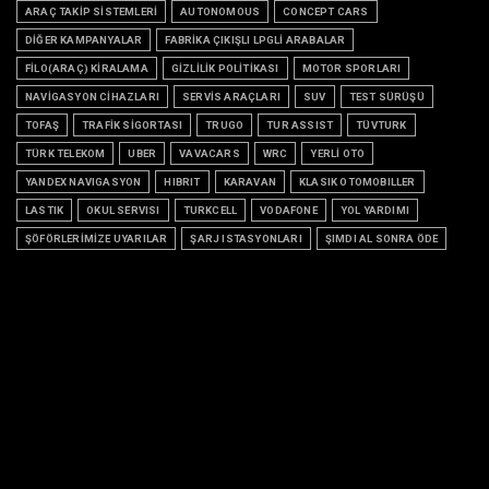
ARAÇ TAKİP SİSTEMLERİ
AUTONOMOUS
CONCEPT CARS
DİĞER KAMPANYALAR
FABRİKA ÇIKIŞLI LPGLİ ARABALAR
FİLO(ARAÇ) KİRALAMA
GİZLİLİK POLİTİKASI
MOTOR SPORLARI
NAVİGASYON CİHAZLARI
SERVİS ARAÇLARI
SUV
TEST SÜRÜŞÜ
TOFAŞ
TRAFİK SİGORTASI
TRUGO
TUR ASSIST
TÜVTURK
TÜRK TELEKOM
UBER
VAVACARS
WRC
YERLİ OTO
YANDEX NAVIGASYON
HIBRIT
KARAVAN
KLASIK OTOMOBILLER
LASTIK
OKUL SERVISI
TURKCELL
VODAFONE
YOL YARDIMI
ŞÖFÖRLERİMİZE UYARILAR
ŞARJ ISTASYONLARI
ŞIMDI AL SONRA ÖDE