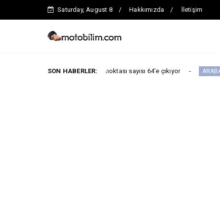
Saturday, August 8
Hakkımızda
İletişim
adar toplam servis noktası sayısı 64'e çıkıyor
SON HABERLER:
ARABA KAMPANYALARI