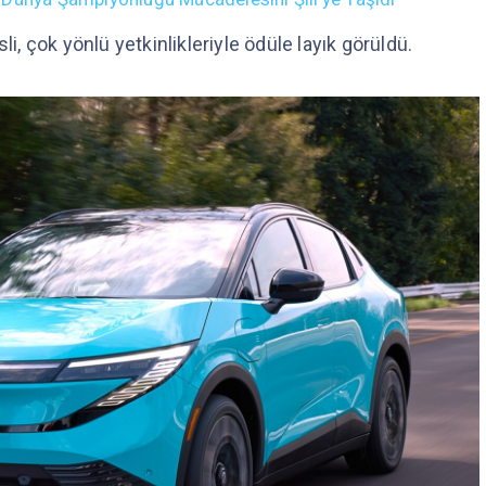
li, çok yönlü yetkinlikleriyle ödüle layık görüldü.