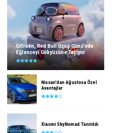
Citroën, Red Bull Uçuş Günü'nde
Eğlenceyi Gökyüzüne Taşıyor
Nissan'dan Ağustosa Özel
Avantajlar
Xiaomi SkyNomad Tanıtıldı