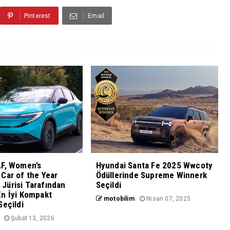
Pinterest
Email
AF, Women’s
Hyundai Santa Fe 2025 Wwcoty
Car of the Year
Ödüllerinde Supreme Winnerk
Jürisi Tarafından
Seçildi
n İyi Kompakt
motobilim
Nisan 07, 2025
Seçildi
Şubat 13, 2026