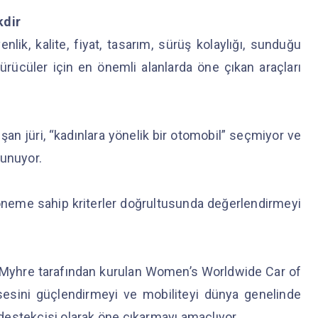
kdir
k, kalite, fiyat, tasarım, sürüş kolaylığı, sunduğu
ürücüler için en önemli alanlarda öne çıkan araçları
n jüri, “kadınlara yönelik bir otomobil” seçmiyor ve
vunuyor.
öneme sahip kriterler doğrultusunda değerlendirmeyi
y Myhre tarafından kurulan Women’s Worldwide Car of
sesini güçlendirmeyi ve mobiliteyi dünya genelinde
r destekçisi olarak öne çıkarmayı amaçlıyor.