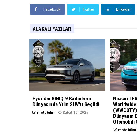
Facebook
Twitter
Linkedin
ALAKALI YAZILAR
Hyundai IONIQ 9 Kadınların
Nissan LE
Dünyasında Yılın SUV’u Seçildi
Worldwide 
(WWCOTY) 
motobilim
Şubat 16, 2026
Dünyanın E
Otomobili 
motobilim