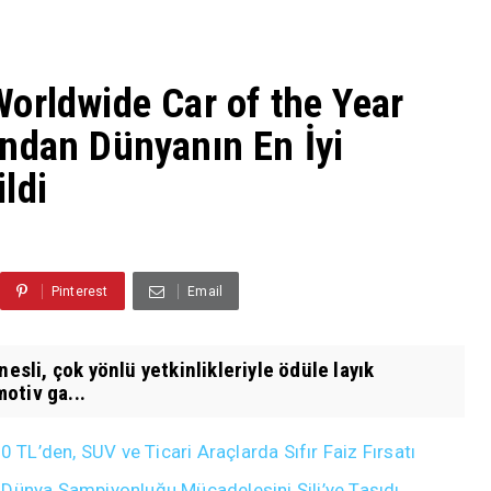
orldwide Car of the Year
ndan Dünyanın En İyi
ldi
Pinterest
Email
esli, çok yönlü yetkinlikleriyle ödüle layık
otiv ga...
L’den, SUV ve Ticari Araçlarda Sıfır Faiz Fırsatı
 Dünya Şampiyonluğu Mücadelesini Şili’ye Taşıdı