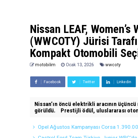
Nissan LEAF, Women’s W
(WWCOTY) Jürisi Tarafı
Kompakt Otomobili Seçi
motobilim
Ocak 13, 2026
wwcoty
Facebook
Twitter
Linkedin
Nissan’ın öncü elektrikli aracının üçüncü n
görüldü. Prestijli ödül, uluslararası otom
Opel Ağustos Kampanyası Corsa 1.390.000 T
Castrol Ford Team Türkiye, Junior WRC’de