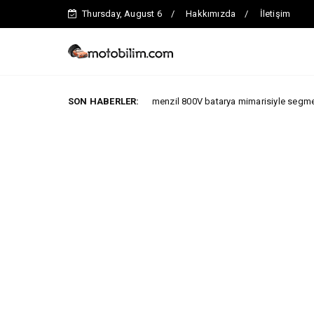
Thursday, August 6
Hakkımızda
İletişim
Yeni IONIQ6, 680 km menzil 800V batarya mimarisiyle segmentinde iddialı.
SON HABERLER: