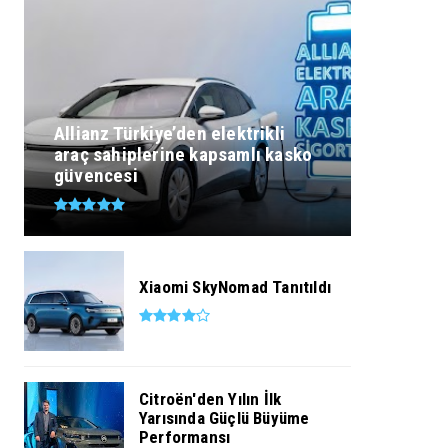
Allianz Türkiye’den elektrikli
araç sahiplerine kapsamlı kasko
güvencesi
Xiaomi SkyNomad Tanıtıldı
Citroën'den Yılın İlk
Yarısında Güçlü Büyüme
Performansı