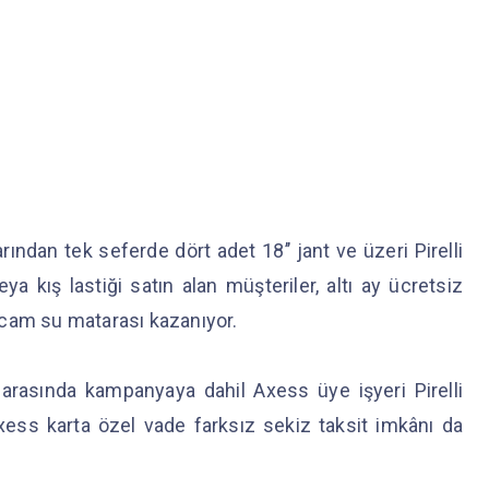
rından tek seferde dört adet 18’’ jant ve üzeri Pirelli
 kış lastiği satın alan müşteriler, altı ay ücretsiz
et cam su matarası kazanıyor.
ri arasında kampanyaya dahil Axess üye işyeri Pirelli
a, Axess karta özel vade farksız sekiz taksit imkânı da