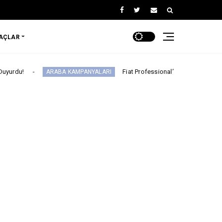
RAÇLAR
Fiat Professional’dan 1 Milyon tl’ye Varan Finans
ARABA KAMPANYALARI