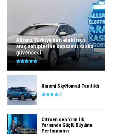
Allianz Türkiye’den elektrikli
araç sahiplerine kapsamlı kasko
güvencesi
Xiaomi SkyNomad Tanıtıldı
Citroën'den Yılın İlk
Yarısında Güçlü Büyüme
Performansı