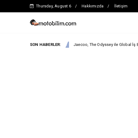
Thursday, August 6
Hakkımızda
İletişim
ddialı.
SON HABERLER:
Jaecoo, The Odyssey ile Global İş Birliğini Duyurdu
Jaecoo