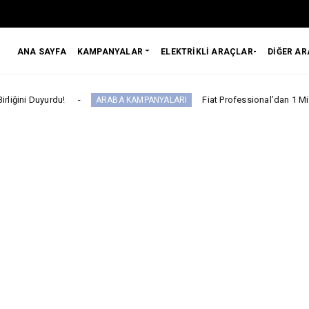
ANA SAYFA
KAMPANYALAR
ELEKTRİKLİ ARAÇLAR-
DİĞER A
!
Fiat Professional’dan 1 Milyon tl’ye Vara
ARABA KAMPANYALARI