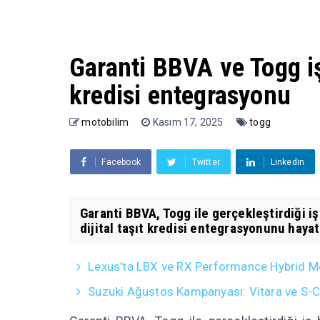
Garanti BBVA ve Togg iş b
kredisi entegrasyonu
motobilim
Kasım 17, 2025
togg
Facebook
Twitter
Linkedin
Garanti BBVA, Togg ile gerçekleştirdiği iş
dijital taşıt kredisi entegrasyonunu hayat
Lexus’ta LBX ve RX Performance Hybrid Mo
Suzuki Ağustos Kampanyası: Vitara ve S-Cro