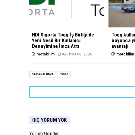
HDI Sigorta Togg İş Birliği ile
Togg kulla
Yeni Nesil Bir Kullanıcı
boyunca yü
Deneyimine İmza Attı
avantajı
motobilim
Ağustos 08, 2026
motobilim
GARANTI BBVA
TOGG
HIÇ YORUM YOK
Yorum Gönder