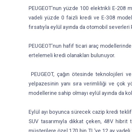
PEUGEOT’nun yüzde 100 elektrikli E-208 mo
vadeli yüzde 0 faizli kredi ve E-308 mode
fırsatıyla eylül ayında da otomobil severleri
PEUGEOT’nun hafif ticari araç modellerinde 
ertelemeli kredi olanakları bulunuyor.
PEUGEOT, çağın ötesinde teknolojileri ve
yelpazesinin yanı sıra verimliliği ve çok y
modellerine sahip olmayı eylül ayında da kol
Eylül ayı boyunca sürecek cazip kredi tekli
SUV tasarımıyla dikkat çeken, 48V hibrit 
müşterilere özel 170 bin TL’ye 12 ay vadeli v