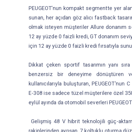
PEUGEOT’nun kompakt segmentte yer alan v
sunan, her açıdan göz alıcı fastback tasarı
olmak isteyen müşteriler Allure donanım se
12 ay yüzde 0 faizli kredi, GT donanım sevi
için 12 ay yüzde 0 faizli kredi fırsatıyla sun
Dikkat çeken sportif tasarımın yanı sıra 
benzersiz bir deneyime dönüştüren ve 
kullanıcılarıyla buluşturan, PEUGEOT’nun C
E-308 ise sadece tüzel müşterilere özel 350 b
eylül ayında da otomobil severleri PEUGEOT y
Gelişmiş 48 V hibrit teknolojili güç-akta
rakiplerinden ayrışan, 7 koltuklu oturma düz