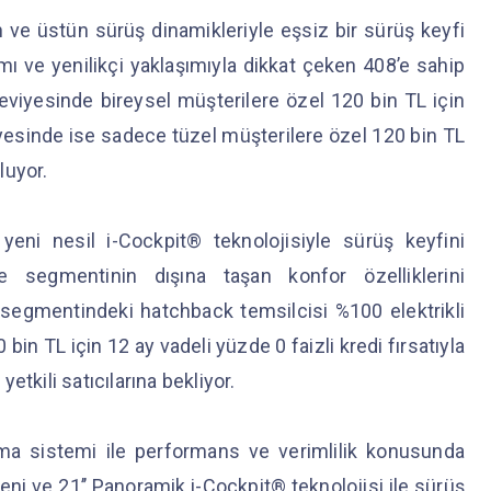
e üstün sürüş dinamikleriyle eşsiz bir sürüş keyfi
mı ve yenilikçi yaklaşımıyla dikkat çeken 408’e sahip
viyesinde bireysel müşterilere özel 120 bin TL için
yesinde ise sadece tüzel müşterilere özel 120 bin TL
uluyor.
yeni nesil i-Cockpit® teknolojisiyle sürüş keyfini
segmentinin dışına taşan konfor özelliklerini
 segmentindeki hatchback temsilcisi %100 elektrikli
in TL için 12 ay vadeli yüzde 0 faizli kredi fırsatıyla
etkili satıcılarına bekliyor.
rma sistemi ile performans ve verimlilik konusunda
eni ve 21’’ Panoramik i-Cockpit® teknolojisi ile sürüş