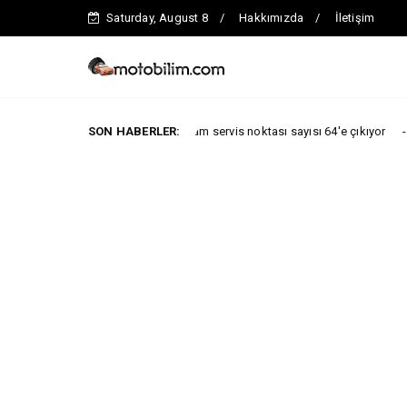
Saturday, August 8
Hakkımızda
İletişim
l sonuna kadar toplam servis noktası sayısı 64'e çıkıyor
SON HABERLER:
ARABA KAMP