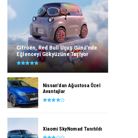
Citroën, Red Bull Uçuş Günü'nde
Eğlenceyi Gökyüzüne Taşıyor
Nissan'dan Ağustosa Özel
Avantajlar
Xiaomi SkyNomad Tanıtıldı