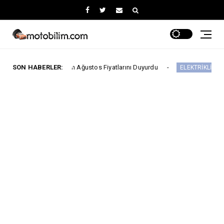
 Başlayan Ağustos Fiyatlarını Duyurdu
SON HABERLER:
Yeni 
ELEKTRİKLİ ARAÇLAR