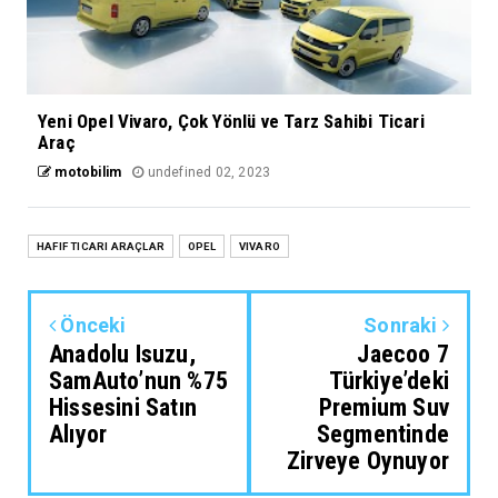
Yeni Opel Vivaro, Çok Yönlü ve Tarz Sahibi Ticari
Araç
motobilim
undefined 02, 2023
HAFIF TICARI ARAÇLAR
OPEL
VIVARO
Önceki
Sonraki
Anadolu Isuzu,
Jaecoo 7
SamAuto’nun %75
Türkiye’deki
Hissesini Satın
Premium Suv
Alıyor
Segmentinde
Zirveye Oynuyor