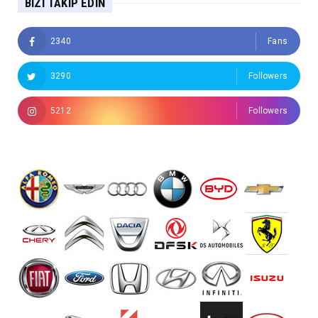
BIZI TAKIP EDIN
2340
Fans
3290
Followers
5212
Followers