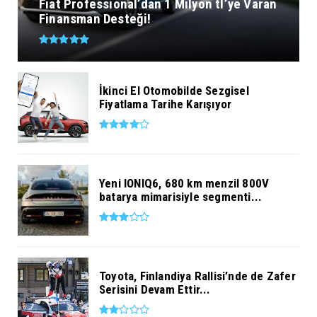
Fiat Professional’dan 1 Milyon tl’ye Varan
Finansman Desteği!
İkinci El Otomobilde Sezgisel
Fiyatlama Tarihe Karışıyor
Yeni IONIQ6, 680 km menzil 800V
batarya mimarisiyle segmenti...
Toyota, Finlandiya Rallisi’nde de Zafer
Serisini Devam Ettir...