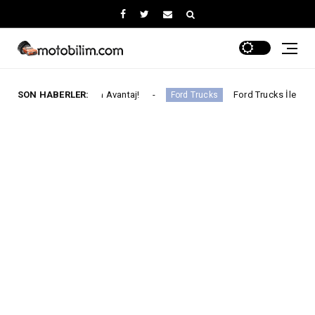
ca Uygun Avantaj!
SON HABERLER:
Ford Trucks İle Iveco Geliştirilecek Y
Ford Trucks