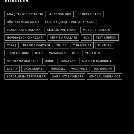
ETIKETLER
ARAÇ TAKİP SİSTEMLERİ
AUTONOMOUS
CONCEPT CARS
DİĞER KAMPANYALAR
FABRİKA ÇIKIŞLI LPGLİ ARABALAR
FİLO(ARAÇ) KİRALAMA
GİZLİLİK POLİTİKASI
MOTOR SPORLARI
NAVİGASYON CİHAZLARI
SERVİS ARAÇLARI
SUV
TEST SÜRÜŞÜ
TOFAŞ
TRAFİK SİGORTASI
TRUGO
TUR ASSIST
TÜVTURK
TÜRK TELEKOM
UBER
VAVACARS
WRC
YERLİ OTO
YANDEX NAVIGASYON
HIBRIT
KARAVAN
KLASIK OTOMOBILLER
LASTIK
OKUL SERVISI
TURKCELL
VODAFONE
YOL YARDIMI
ŞÖFÖRLERİMİZE UYARILAR
ŞARJ ISTASYONLARI
ŞIMDI AL SONRA ÖDE