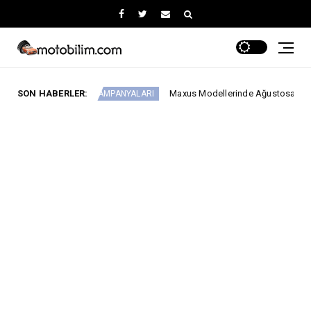
SON HABERLER:
Maxus Modellerinde Ağustosa Özel 1.199.000 Tl’den 
ABA KAMPANYALARI