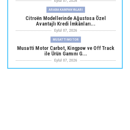
Eylül 07, 2026
ARABA KAMPANYALARI
Citroën Modellerinde Ağustosa Özel
Avantajlı Kredi İmkânları...
Eylül 07, 2026
MUSATTI MOTOR
Musatti Motor Carbot, Kingpow ve Off Track
ile Ürün Gamını G...
Eylül 07, 2026
NİSSAN
Nissan Qashqai e-POWER’den Guinness
Dünya Rekoru Tek Depoyla...
Eylül 07, 2026
AUDİ
Audi Nuvolari 405 günde geliştirildi
Eylül 06, 2026
JAECOO