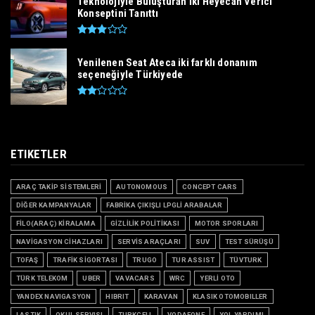
Teknolojiyle Buluşturan İki Heyecan Verici
Konseptini Tanıttı
Yenilenen Seat Ateca iki farklı donanım
seçeneğiyle Türkiyede
ETIKETLER
ARAÇ TAKİP SİSTEMLERİ
AUTONOMOUS
CONCEPT CARS
DİĞER KAMPANYALAR
FABRİKA ÇIKIŞLI LPGLİ ARABALAR
FİLO(ARAÇ) KİRALAMA
GİZLİLİK POLİTİKASI
MOTOR SPORLARI
NAVİGASYON CİHAZLARI
SERVİS ARAÇLARI
SUV
TEST SÜRÜŞÜ
TOFAŞ
TRAFİK SİGORTASI
TRUGO
TUR ASSIST
TÜVTURK
TÜRK TELEKOM
UBER
VAVACARS
WRC
YERLİ OTO
YANDEX NAVIGASYON
HIBRIT
KARAVAN
KLASIK OTOMOBILLER
LASTIK
OKUL SERVISI
TURKCELL
VODAFONE
YOL YARDIMI