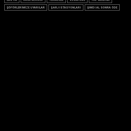
ŞÖFÖRLERİMİZE UYARILAR
ŞARJ ISTASYONLARI
ŞIMDI AL SONRA ÖDE