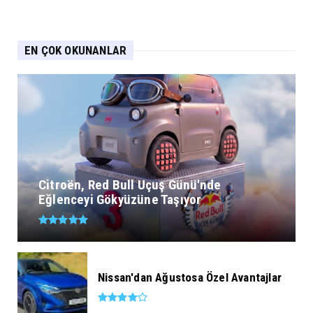
EN ÇOK OKUNANLAR
Citroën, Red Bull Uçuş Günü'nde
Eğlenceyi Gökyüzüne Taşıyor
Nissan'dan Ağustosa Özel Avantajlar