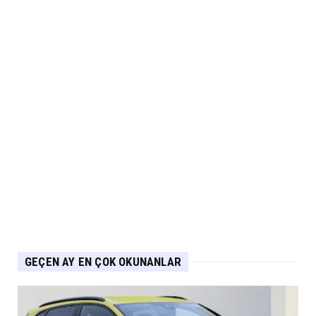
Omoda Jaecoo İlk Kez 2026 Paris Otomobil
Fuarı’nda Yerini Al...
Eylül 06, 2026
ARABA KAMPANYALARI
MG 2.290.000 TL’den Başlayan Ağustos
Fiyatlarını Duyurdu
Eylül 06, 2026
ELEKTRİKLİ ARAÇLAR
Yeni IONIQ6, 680 km menzil 800V batarya
mimarisiyle segmenti...
Eylül 05, 2026
GEÇEN AY EN ÇOK OKUNANLAR