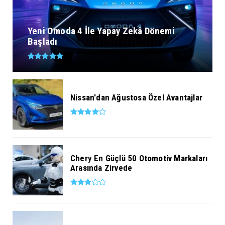
Yeni Omoda 4 İle Yapay Zekâ Dönemi
Başladı
Nissan'dan Ağustosa Özel Avantajlar
Chery En Güçlü 50 Otomotiv Markaları
Arasında Zirvede