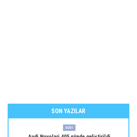
SON YAZILAR
AUDİ
Audi Nuvolari 405 günde geliştirildi