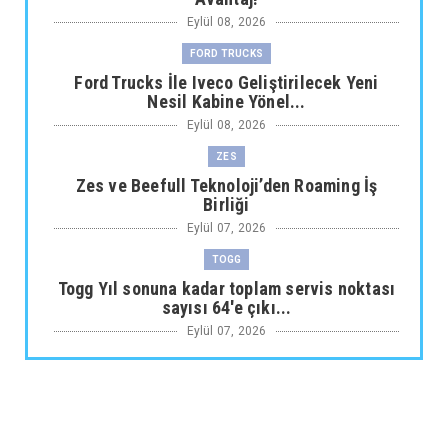
Eylül 08, 2026
FORD TRUCKS
Ford Trucks İle Iveco Geliştirilecek Yeni
Nesil Kabine Yönel...
Eylül 08, 2026
ZES
Zes ve Beefull Teknoloji’den Roaming İş
Birliği
Eylül 07, 2026
TOGG
Togg Yıl sonuna kadar toplam servis noktası
sayısı 64'e çıkı...
Eylül 07, 2026
ARABA KAMPANYALARI
Maxus Modellerinde Ağustosa Özel
1.199.000 Tl’den Başlayan B...
Eylül 07, 2026