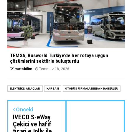
TEMSA, Busworld Türkiye’de her rotaya uygun
çözümlerini sektörle buluşturdu
motobilim
Temmuz 18, 2026
ELEKTRİKLİ ARAÇLAR
KARSAN
OTOBÜS FİRMALARINDAN HABERLER
Önceki
IVECO S-eWay
Çekici ve hafif
ticari eJolly ile