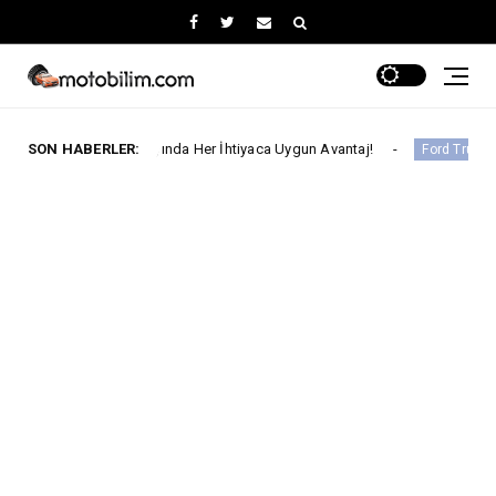
tos Ayında Her İhtiyaca Uygun Avantaj!
SON HABERLER:
Ford Trucks İle
Ford Trucks