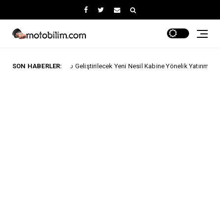
e Iveco Geliştirilecek Yeni Nesil Kabine Yönelik Yatırımını Açıkladı.
SON HABERLER:
ze