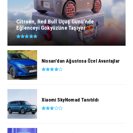
Citroën, Red Bull Uçuş Günü'nde
Eğlenceyi Gökyüzüne Taşıyor
Nissan'dan Ağustosa Özel Avantajlar
Xiaomi SkyNomad Tanıtıldı