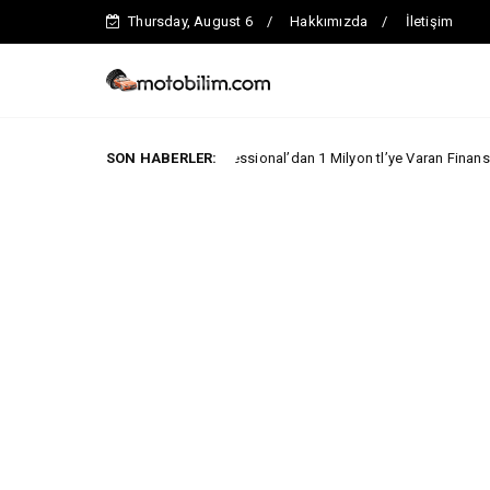
Thursday, August 6
Hakkımızda
İletişim
Fiat Professional’dan 1 Milyon tl’ye Varan Finansman Desteği!
SON HABERLER:
LARI