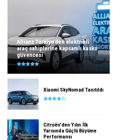
Allianz Türkiye’den elektrikli
araç sahiplerine kapsamlı kasko
güvencesi
Xiaomi SkyNomad Tanıtıldı
Citroën'den Yılın İlk
Yarısında Güçlü Büyüme
Performansı