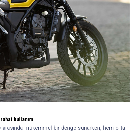
 rahat kullanım
ns arasında mükemmel bir denge sunarken; hem orta