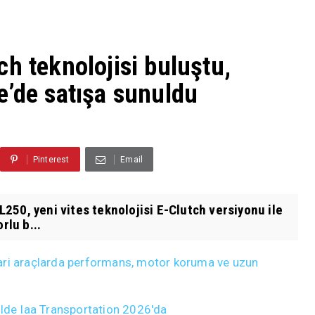
h teknolojisi buluştu,
e’de satışa sunuldu
Pinterest
Email
250, yeni vites teknolojisi E-Clutch versiyonu ile
rlu b...
ticari araçlarda performans, motor koruma ve uzun
ülde Iaa Transportation 2026'da