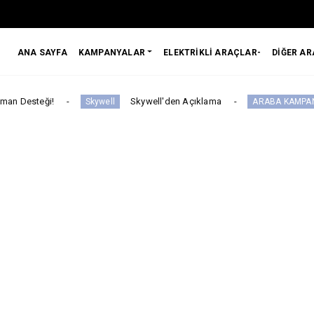
ANA SAYFA
KAMPANYALAR
ELEKTRİKLİ ARAÇLAR-
DİĞER A
Skywell'den Açıklama
Ds N°4
Skywell
ARABA KAMPANYALARI