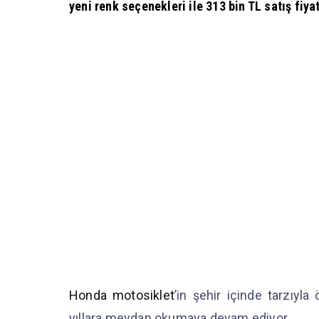
yeni renk seçenekleri ile 313 bin TL satış fiyat
Honda motosiklet
’in şehir içinde tarzıyl
yıllara meydan okumaya devam ediyor.