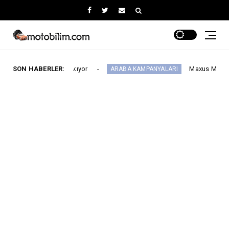
64'e çıkıyor
SON HABERLER:
Maxus Modellerinde Ağustosa Ö
ARABA KAMPANYALARI