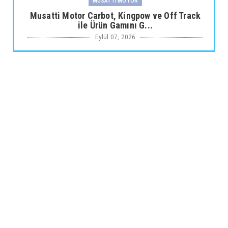
MUSATTI MOTOR
Musatti Motor Carbot, Kingpow ve Off Track
ile Ürün Gamını G...
Eylül 07, 2026
NİSSAN
Nissan Qashqai e-POWER’den Guinness
Dünya Rekoru Tek Depoyla...
Eylül 07, 2026
AUDİ
Audi Nuvolari 405 günde geliştirildi
Eylül 06, 2026
JAECOO
Omoda Jaecoo İlk Kez 2026 Paris Otomobil
Fuarı’nda Yerini Al...
Eylül 06, 2026
ARABA KAMPANYALARI
MG 2.290.000 TL’den Başlayan Ağustos
Fiyatlarını Duyurdu