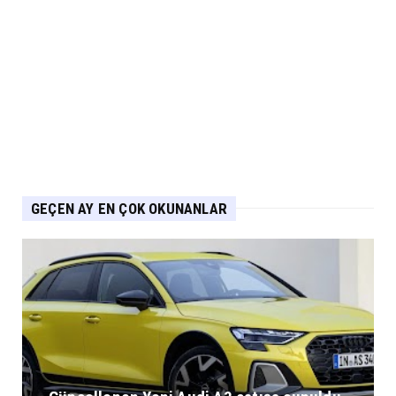
Eylül 06, 2026
ELEKTRİKLİ ARAÇLAR
Yeni IONIQ6, 680 km menzil 800V batarya
mimarisiyle segmenti...
Eylül 05, 2026
GEÇEN AY EN ÇOK OKUNANLAR