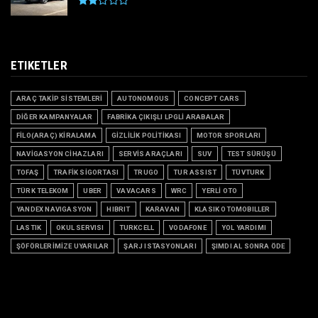
ETIKETLER
ARAÇ TAKİP SİSTEMLERİ
AUTONOMOUS
CONCEPT CARS
DİĞER KAMPANYALAR
FABRİKA ÇIKIŞLI LPGLİ ARABALAR
FİLO(ARAÇ) KİRALAMA
GİZLİLİK POLİTİKASI
MOTOR SPORLARI
NAVİGASYON CİHAZLARI
SERVİS ARAÇLARI
SUV
TEST SÜRÜŞÜ
TOFAŞ
TRAFİK SİGORTASI
TRUGO
TUR ASSIST
TÜVTURK
TÜRK TELEKOM
UBER
VAVACARS
WRC
YERLİ OTO
YANDEX NAVIGASYON
HIBRIT
KARAVAN
KLASIK OTOMOBILLER
LASTIK
OKUL SERVISI
TURKCELL
VODAFONE
YOL YARDIMI
ŞÖFÖRLERİMİZE UYARILAR
ŞARJ ISTASYONLARI
ŞIMDI AL SONRA ÖDE