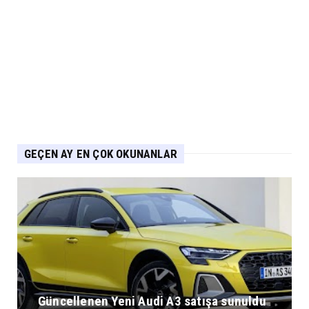
ARABA KAMPANYALARI
PEUGEOT Ağustos Kampanyası: 2008, 3008,
5008 ve E-208’de Sıf...
Eylül 04, 2026
GEÇEN AY EN ÇOK OKUNANLAR
Güncellenen Yeni Audi A3 satışa sunuldu