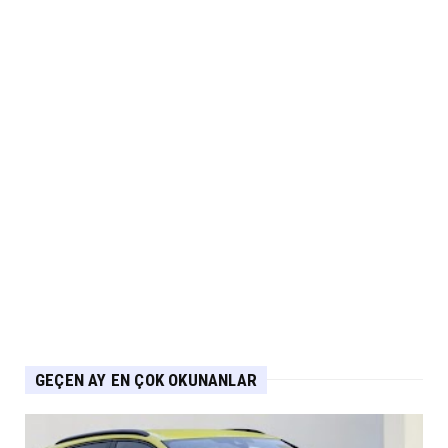
Modellerinde Özel Fiya...
Eylül 04, 2026
ARABA KAMPANYALARI
Suzuki Ağustos Kampanyası: Vitara ve S-
Cross’ta Özel Fiyatla...
Eylül 04, 2026
ARABA KAMPANYALARI
PEUGEOT Ağustos Kampanyası: 2008, 3008,
5008 ve E-208’de Sıf...
Eylül 04, 2026
GEÇEN AY EN ÇOK OKUNANLAR