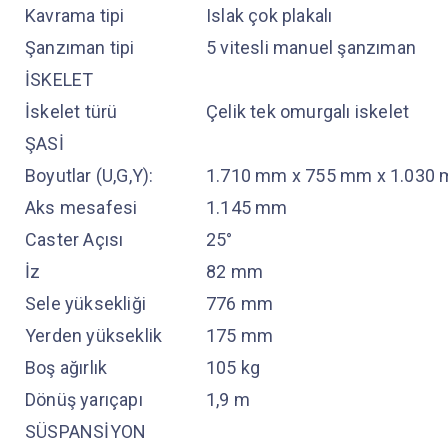
Kavrama tipi
Islak çok plakalı
Şanzıman tipi
5 vitesli manuel şanzıman
İSKELET
İskelet türü
Çelik tek omurgalı iskelet
ŞASİ
Boyutlar (U,G,Y):
1.710 mm x 755 mm x 1.030
Aks mesafesi
1.145 mm
Caster Açısı
25°
İz
82 mm
Sele yüksekliği
776 mm
Yerden yükseklik
175 mm
Boş ağırlık
105 kg
Dönüş yarıçapı
1,9 m
SÜSPANSİYON