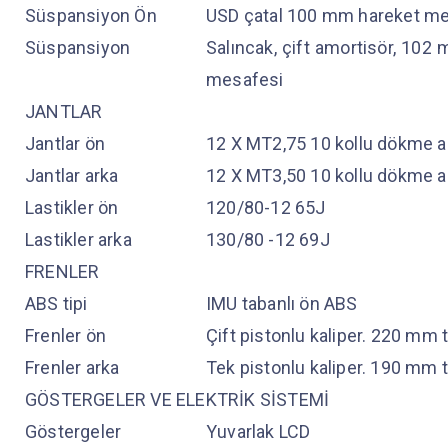
Süspansiyon Ön
USD çatal 100 mm hareket me
Süspansiyon
Salıncak, çift amortisör, 102
mesafesi
JANTLAR
Jantlar ön
12 X MT2,75 10 kollu dökme 
Jantlar arka
12 X MT3,50 10 kollu dökme 
Lastikler ön
120/80-12 65J
Lastikler arka
130/80 -12 69J
FRENLER
ABS tipi
IMU tabanlı ön ABS
Frenler ön
Çift pistonlu kaliper. 220 mm 
Frenler arka
Tek pistonlu kaliper. 190 mm 
GÖSTERGELER VE ELEKTRİK SİSTEMİ
Göstergeler
Yuvarlak LCD