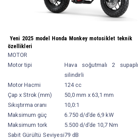
Yeni 2025 model Honda Monkey motosiklet teknik
özellikleri
MOTOR
Motor tipi
Hava soğutmalı 2 supapl
silindirli
Motor Hacmi
124 cc
Çap x Strok (mm)
50,0 mm x 63,1 mm
Sıkıştırma oranı
10,0:1
Maksimum güç
6.750 d/d'de 6,9 kW
Maksimum tork
5.500 d/d'de 10,7 Nm
Sabit Gürültü Seviyesi
79 dB