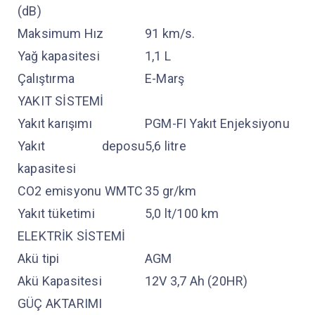
(dB)
Maksimum Hız
91 km/s.
Yağ kapasitesi
1,1 L
Çalıştırma
E-Marş
YAKIT SİSTEMİ
Yakıt karışımı
PGM-FI Yakıt Enjeksiyonu
Yakıt deposu
5,6 litre
kapasitesi
CO2 emisyonu WMTC
35 gr/km
Yakıt tüketimi
5,0 lt/100 km
ELEKTRİK SİSTEMİ
Akü tipi
AGM
Akü Kapasitesi
12V 3,7 Ah (20HR)
GÜÇ AKTARIMI