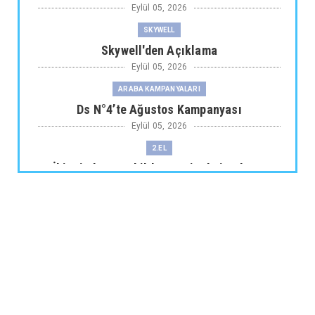
Eylül 05, 2026
SKYWELL
Skywell'den Açıklama
Eylül 05, 2026
ARABA KAMPANYALARI
Ds N°4’te Ağustos Kampanyası
Eylül 05, 2026
2.EL
İkinci El Otomobilde Sezgisel Fiyatlama
Tarihe Karışıyor
Eylül 04, 2026
CHERY
Chery 20 Milyon Araç ile Aylık 200 Bin
Adedin Üzerinde İhrac...
Eylül 04, 2026
ARABA KAMPANYALARI
Lexus’ta LBX ve RX Performance Hybrid