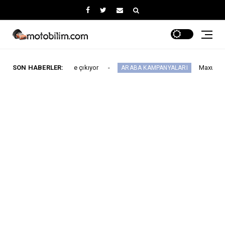
ayısı 64'e çıkıyor
SON HABERLER:
Maxus Modellerinde Ağus
ARABA KAMPANYALARI