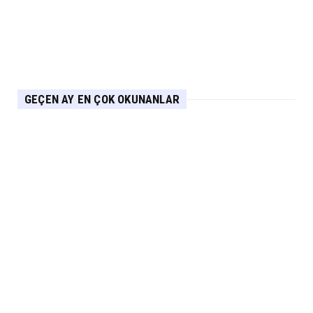
mimarisiyle segmenti...
Eylül 05, 2026
GEÇEN AY EN ÇOK OKUNANLAR