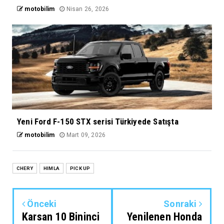
motobilim
Nisan 26, 2026
Yeni Ford F-150 STX serisi Türkiyede Satışta
motobilim
Mart 09, 2026
CHERY
HIMLA
PICK UP
Önceki
Sonraki
Karsan 10 Bininci
Yenilenen Honda