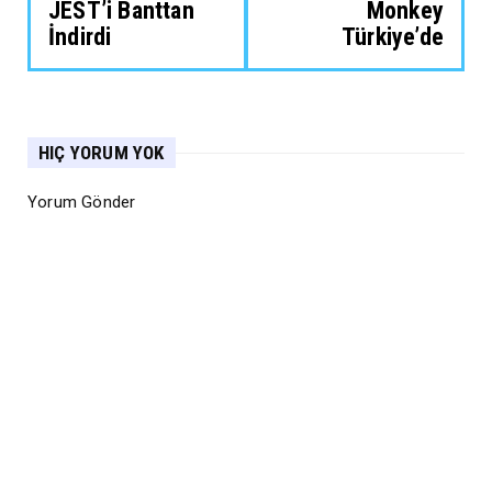
JEST’i Banttan
Monkey
İndirdi
Türkiye’de
HIÇ YORUM YOK
Yorum Gönder