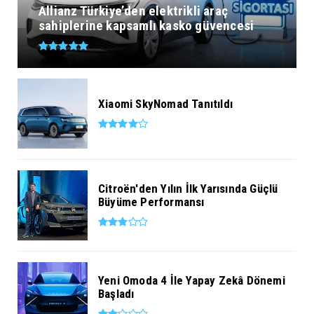
Allianz Türkiye’den elektrikli araç
sahiplerine kapsamlı kasko güvencesi
Xiaomi SkyNomad Tanıtıldı
Citroën'den Yılın İlk Yarısında Güçlü
Büyüme Performansı
Yeni Omoda 4 İle Yapay Zekâ Dönemi
Başladı