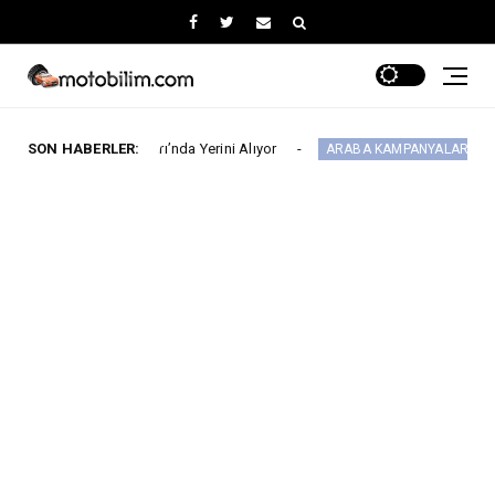
l Fuarı’nda Yerini Alıyor
SON HABERLER:
MG 2.290.000 TL
ARABA KAMPANYALARI