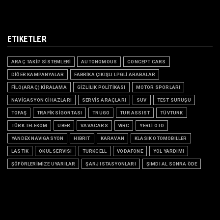
ETIKETLER
ARAÇ TAKİP SİSTEMLERİ
AUTONOMOUS
CONCEPT CARS
DİĞER KAMPANYALAR
FABRİKA ÇIKIŞLI LPGLİ ARABALAR
FİLO(ARAÇ) KİRALAMA
GİZLİLİK POLİTİKASI
MOTOR SPORLARI
NAVİGASYON CİHAZLARI
SERVİS ARAÇLARI
SUV
TEST SÜRÜŞÜ
TOFAŞ
TRAFİK SİGORTASI
TRUGO
TUR ASSIST
TÜVTURK
TÜRK TELEKOM
UBER
VAVACARS
WRC
YERLİ OTO
YANDEX NAVIGASYON
HIBRIT
KARAVAN
KLASIK OTOMOBILLER
LASTIK
OKUL SERVISI
TURKCELL
VODAFONE
YOL YARDIMI
ŞÖFÖRLERİMİZE UYARILAR
ŞARJ ISTASYONLARI
ŞIMDI AL SONRA ÖDE