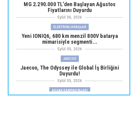
MG 2.290.000 TL’den Başlayan Ağustos
Fiyatlarını Duyurdu
Eylül 06, 2026
ELEKTRİKLİ ARAÇLAR
Yeni IONIQ6, 680 km menzil 800V batarya
mimarisiyle segmenti...
Eylül 05, 2026
JAECOO
Jaecoo, The Odyssey ile Global İş Birliğini
Duyurdu!
Eylül 05, 2026
ARABA KAMPANYALARI
Fiat Professional’dan 1 Milyon tl’ye Varan
Finansman Desteği...
Eylül 05, 2026
SKYWELL
Skywell'den Açıklama