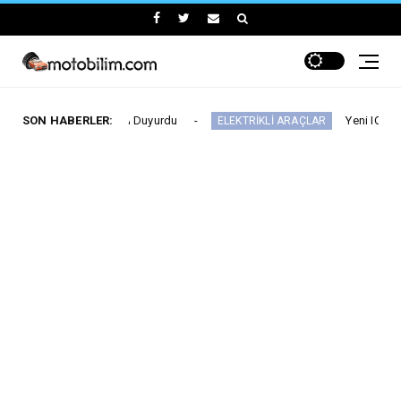
 Fiyatlarını Duyurdu
SON HABERLER:
Yeni IONIQ6, 680 km me
ELEKTRİKLİ ARAÇLAR